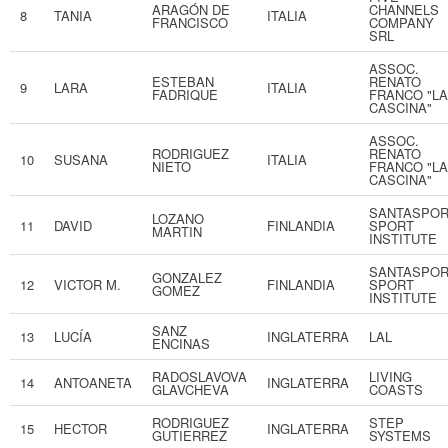
ARAGÓN DE
CHANNELS
8
TANIA
ITALIA
FRANCISCO
COMPANY
SRL
ASSOC.
ESTEBAN
RENATO
9
LARA
ITALIA
FADRIQUE
FRANCO "LA
CASCINA"
ASSOC.
RODRIGUEZ
RENATO
10
SUSANA
ITALIA
NIETO
FRANCO "LA
CASCINA"
SANTASPO
LOZANO
11
DAVID
FINLANDIA
SPORT
MARTIN
INSTITUTE
SANTASPO
GONZALEZ
12
VICTOR M.
FINLANDIA
SPORT
GOMEZ
INSTITUTE
SANZ
13
LUCÍA
INGLATERRA
LAL
ENCINAS
RADOSLAVOVA
LIVING
14
ANTOANETA
INGLATERRA
GLAVCHEVA
COASTS
RODRIGUEZ
STEP
15
HECTOR
INGLATERRA
GUTIERREZ
SYSTEMS