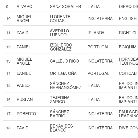
9
ALVARO
SANZ SOBALER
ITALIA
DIBAQ D
MIGUEL
LLORENTE
10
INGLATERRA
ENGLISH 
ANGEL
COLIAS
AVEDILLO
11
DAVID
IRLANDA
RIGHT CL
LUENGO
IZQUIERDO
12
DANIEL
PORTUGAL
EGIQUIM
GONZÁLEZ
MIGUEL
HORNDE
13
CALLEJO RICO
INGLATERRA
ANGEL
TECHNOL
14
DANIEL
ORTEGA OÑA
PORTUGAL
COFICAB 
SÁNCHEZ
BALDOLIN
15
PABLO
ITALIA
HERNANGÓMEZ
IMPIANTI
TEJERINA
BALDOLIN
16
RUSLAN
ITALIA
ZAPICO
IMPIANTI
SÁNCHEZ
PAULSGR
17
ROBERTO
INGLATERRA
BARRIO
LEARNIN
BENAVIDES
18
DAVID
INGLATERRA
DIVE CO
BLANCO