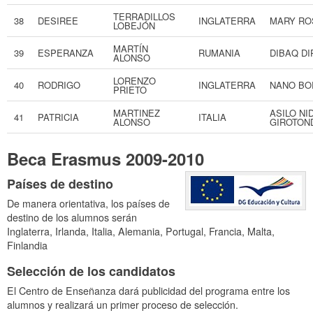
TERRADILLOS
38
DESIREE
INGLATERRA
MARY RO
LOBEJÓN
MARTÍN
39
ESPERANZA
RUMANIA
DIBAQ D
ALONSO
LORENZO
40
RODRIGO
INGLATERRA
NANO BO
PRIETO
MARTINEZ
ASILO NI
41
PATRICIA
ITALIA
ALONSO
GIROTON
Beca Erasmus 2009-2010
Países de destino
De manera orientativa, los países de
destino de los alumnos serán
Inglaterra, Irlanda, Italia, Alemania, Portugal, Francia, Malta,
Finlandia
Selección de los candidatos
El Centro de Enseñanza dará publicidad del programa entre los
alumnos y realizará un primer proceso de selección.