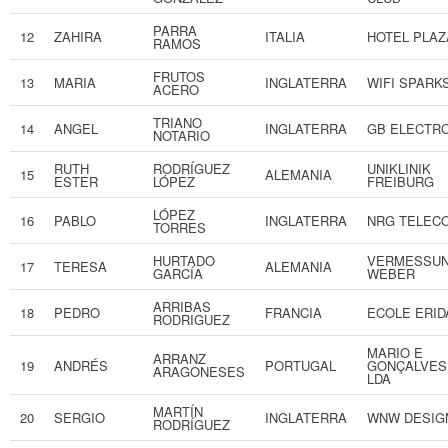
PARRA
12
ZAHIRA
ITALIA
HOTEL PLAZ
RAMOS
FRUTOS
13
MARIA
INGLATERRA
WIFI SPARK
ACERO
TRIANO
14
ANGEL
INGLATERRA
GB ELECTR
NOTARIO
RUTH
RODRÍGUEZ
UNIKLINIK
15
ALEMANIA
ESTER
LÓPEZ
FREIBURG
LÓPEZ
16
PABLO
INGLATERRA
NRG TELEC
TORRES
HURTADO
VERMESSU
17
TERESA
ALEMANIA
GARCÍA
WEBER
ARRIBAS
18
PEDRO
FRANCIA
ECOLE ERID
RODRIGUEZ
MARIO E
ARRANZ
19
ANDRÉS
PORTUGAL
GONÇALVES
ARAGONESES
LDA
MARTÍN
20
SERGIO
INGLATERRA
WNW DESIG
RODRÍGUEZ