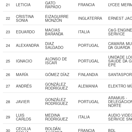
GATO
21
LETICIA
FRANCIA
LYCEE MER
RAPADO
CRISTINA
EIZAGUIRRE
22
INGLATERRA
ERNEST JA
SONIA
MONZÓN
MACIAS
C&G ENGIN
23
EDUARDO
ITALIA
BARANDA
SERVICE
DIAZ
CAMARA MU
24
ALEXANDRA
PORTUGAL
SALGADO
DA GUARDA
UNIDADE LO
ALONSO DE
25
IGNACIO
PORTUGAL
SAUDE DA G
ISCAR
EPE
26
MARÍA
GÓMEZ DÍAZ
FINLANDIA
SANTASPOR
GONZÁLEZ
27
ANDRÉS
ALEMANIA
ELEKTRO M
RODRÍGUEZ
ARAMUS -
GONZÁLEZ
28
JAVIER
PORTUGAL
DELEGACIO
RODRÍGUEZ
NORTE
LUIS
MEDINA
AUDIO VIDE
29
ITALIA
CARLOS
RODRIGUEZ
SERVICE SN
CECILIA
ROLDÁN
30
FRANCIA
BDL