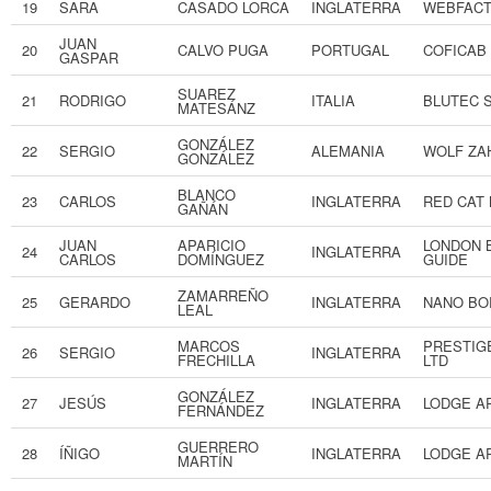
19
SARA
CASADO LORCA
INGLATERRA
WEBFAC
JUAN
20
CALVO PUGA
PORTUGAL
COFICAB 
GASPAR
SUAREZ
21
RODRIGO
ITALIA
BLUTEC 
MATESÁNZ
GONZÁLEZ
22
SERGIO
ALEMANIA
WOLF ZA
GONZÁLEZ
BLANCO
23
CARLOS
INGLATERRA
RED CAT
GAÑÁN
JUAN
APARICIO
LONDON 
24
INGLATERRA
CARLOS
DOMÍNGUEZ
GUIDE
ZAMARREÑO
25
GERARDO
INGLATERRA
NANO BO
LEAL
MARCOS
PRESTIGE
26
SERGIO
INGLATERRA
FRECHILLA
LTD
GONZÁLEZ
27
JESÚS
INGLATERRA
LODGE A
FERNÁNDEZ
GUERRERO
28
ÍÑIGO
INGLATERRA
LODGE A
MARTÍN