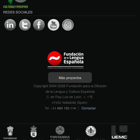
REDES SOCIALES
Más proyectos
Copyright 2004-2026 Fundación para la Difusión
de la Lengua y Cultura Española
C. de Fray Luis de León, 1, 1ºB,
47002 Valladolid (Spain).
Tel. +34
983 150 114
|
Contactar