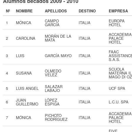
Alumnos becados 2009 - 2010
Nº
NOMBRE
APELLIDOS
DESTINO
EMPRESA
CAMPO
EUROPA
1
MÓNICA
ITALIA
GARCÍA
HOTEL
ACCADEMIA
MORÁN DE LA
2
CAROLINA
ITALIA
PALACE
MATA
HOTEL
FAAC
3
LUIS
GARCÍA MAYO
ITALIA
ASSISTANC
S.A.S.
SCUOLA
OLMEDO
4
SUSANA
ITALIA
MATERNA IL
VELEZ
MAGO DI OZ
SALAZAR
5
LUIS ANGEL
ITALIA
UCF SPA
LABAJO
JUAN
LÓPEZ
6
ITALIA
L.C.U. SPA
GUILLERMO
ESPIGA
ACCADEMIA
PICHOTO
7
MÓNICA
ITALIA
PALACE
RODRÍGUEZ
HOTEL
FIVE