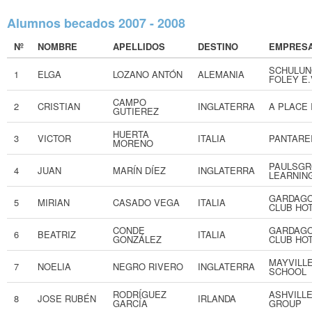
Alumnos becados 2007 - 2008
Nº
NOMBRE
APELLIDOS
DESTINO
EMPRES
SCHULUN
1
ELGA
LOZANO ANTÓN
ALEMANIA
FOLEY E.
CAMPO
2
CRISTIAN
INGLATERRA
A PLACE 
GUTIEREZ
HUERTA
3
VICTOR
ITALIA
PANTARE
MORENO
PAULSGR
4
JUAN
MARÍN DÍEZ
INGLATERRA
LEARNIN
GARDAGO
5
MIRIAN
CASADO VEGA
ITALIA
CLUB HO
CONDE
GARDAGO
6
BEATRIZ
ITALIA
GONZÁLEZ
CLUB HO
MAYVILLE
7
NOELIA
NEGRO RIVERO
INGLATERRA
SCHOOL
RODRÍGUEZ
ASHVILL
8
JOSE RUBÉN
IRLANDA
GARCÍA
GROUP