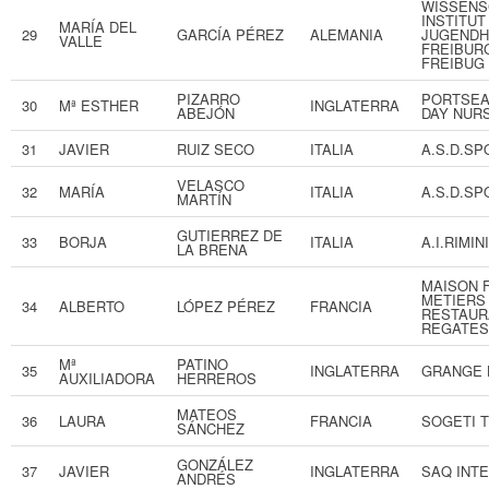
WISSENS
INSTITUT
MARÍA DEL
29
GARCÍA PÉREZ
ALEMANIA
JUGENDH
VALLE
FREIBUR
FREIBUG
PIZARRO
PORTSEA
30
Mª ESTHER
INGLATERRA
ABEJÓN
DAY NUR
31
JAVIER
RUIZ SECO
ITALIA
A.S.D.S
VELASCO
32
MARÍA
ITALIA
A.S.D.S
MARTÍN
GUTIERREZ DE
33
BORJA
ITALIA
A.I.RIMIN
LA BRENA
MAISON F
METIERS 
34
ALBERTO
LÓPEZ PÉREZ
FRANCIA
RESTAUR
REGATES
Mª
PATINO
35
INGLATERRA
GRANGE 
AUXILIADORA
HERREROS
MATEOS
36
LAURA
FRANCIA
SOGETI T
SÁNCHEZ
GONZÁLEZ
37
JAVIER
INGLATERRA
SAQ INT
ANDRÉS