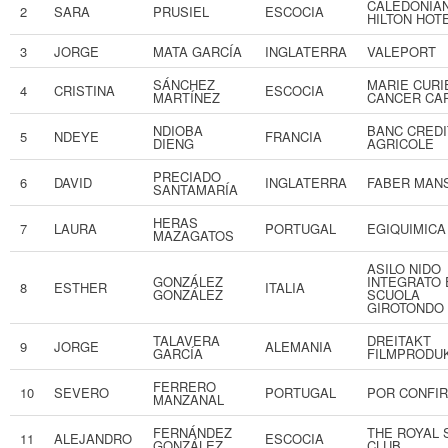
CALEDONIA
2
SARA
PRUSIEL
ESCOCIA
HILTON HOT
3
JORGE
MATA GARCÍA
INGLATERRA
VALEPORT
SÁNCHEZ
MARIE CURI
4
CRISTINA
ESCOCIA
MARTÍNEZ
CANCER CA
NDIOBA
BANC CREDI
5
NDEYE
FRANCIA
DIENG
AGRICOLE
PRECIADO
6
DAVID
INGLATERRA
FABER MAN
SANTAMARÍA
HERAS
7
LAURA
PORTUGAL
EGIQUIMICA
MAZAGATOS
ASILO NIDO
GONZÁLEZ
INTEGRATO 
8
ESTHER
ITALIA
GONZÁLEZ
SCUOLA
GIROTONDO
TALAVERA
DREITAKT
9
JORGE
ALEMANIA
GARCÍA
FILMPRODU
FERRERO
10
SEVERO
PORTUGAL
POR CONFI
MANZANAL
FERNÁNDEZ
THE ROYAL 
11
ALEJANDRO
ESCOCIA
GONZÁLEZ
CLUB