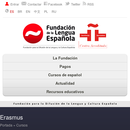
Entrar
Contactar
Facebook
Twitter
RSS
ES
BR
EN
中文
PL
RU
La Fundación
Pagos
Cursos de español
Actualidad
Recursos educativos
Erasmus
Portada
»
Cursos