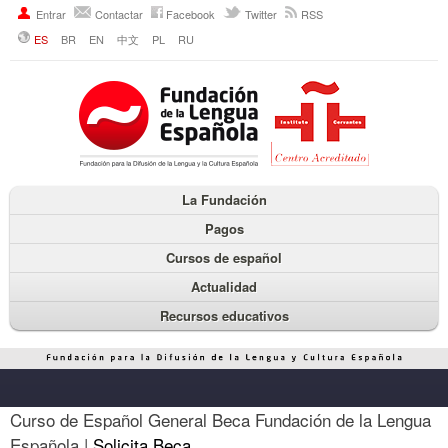
Entrar
Contactar
Facebook
Twitter
RSS
ES
BR
EN
中文
PL
RU
La Fundación
Pagos
Cursos de español
Actualidad
Recursos educativos
Curso de Español General Beca Fundación de la Lengua
Española |
Solicita Beca