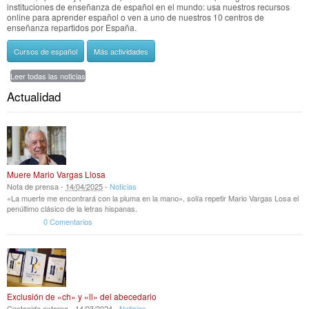
instituciones de enseñanza de español en el mundo: usa nuestros recursos
online para aprender español o ven a uno de nuestros 10 centros de
enseñanza repartidos por España.
Cursos de español
Más actividades
Leer todas las noticias
Actualidad
Muere Mario Vargas Llosa
Nota de prensa -
14
/
04
/
2025
-
Noticias
«La muerte me encontrará con la pluma en la mano», solía repetir Mario Vargas Losa el
penúltimo clásico de la letras hispanas.
0 Comentarios
Exclusión de «ch» y «ll» del abecedario
Contenido externo -
14
/
03
/
2024
-
Noticias