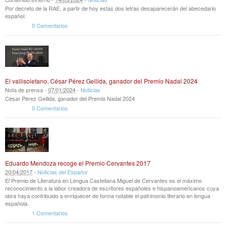
Por decreto de la RAE, a partir de hoy estas dos letras desaparecerán del abecedario
español.
0 Comentarios
El vallisoletano, César Pérez Gellida, ganador del Premio Nadal 2024
Nota de prensa -
07
/
01
/
2024
-
Noticias
César Pérez Gellida, ganador del Premio Nadal 2024
0 Comentarios
Eduardo Mendoza recoge el Premio Cervantes 2017
20
/
04
/
2017
-
Noticias del Español
El Premio de Literatura en Lengua Castellana Miguel de Cervantes es el máximo
reconocimiento a la labor creadora de escritores españoles e hispanoamericanos cuya
obra haya contribuido a enriquecer de forma notable el patrimonio literario en lengua
española.
1 Comentarios