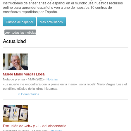
instituciones de enseñanza de español en el mundo: usa nuestros recursos
online para aprender español o ven a uno de nuestros 10 centros de
enseñanza repartidos por España.
Cursos de español
Más actividades
Leer todas las noticias
Actualidad
Muere Mario Vargas Llosa
Nota de prensa -
14
/
04
/
2025
-
Noticias
«La muerte me encontrará con la pluma en la mano», solía repetir Mario Vargas Losa el
penúltimo clásico de la letras hispanas.
0 Comentarios
Exclusión de «ch» y «ll» del abecedario
Contenido externo -
14
/
03
/
2024
-
Noticias