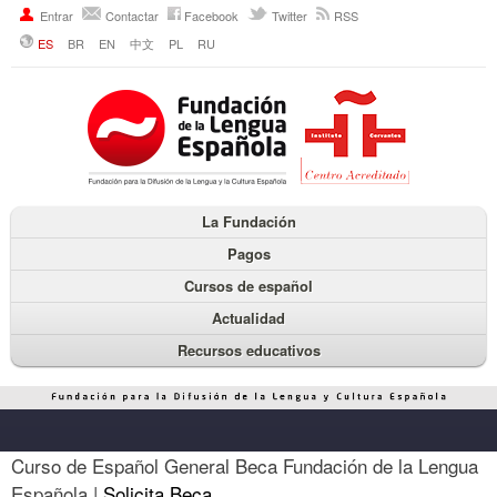
Entrar
Contactar
Facebook
Twitter
RSS
ES
BR
EN
中文
PL
RU
La Fundación
Pagos
Cursos de español
Actualidad
Recursos educativos
Curso de Español General Beca Fundación de la Lengua
Española |
Solicita Beca