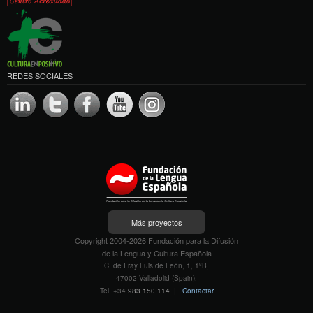
REDES SOCIALES
Más proyectos
Copyright 2004-2026 Fundación para la Difusión
de la Lengua y Cultura Española
C. de Fray Luis de León, 1, 1ºB,
47002 Valladolid (Spain).
Tel. +34
983 150 114
|
Contactar