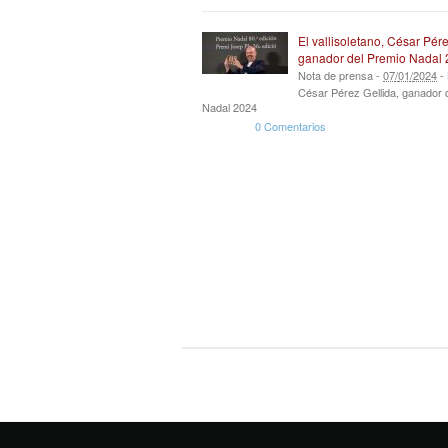
El vallisoletano, César Pére
ganador del Premio Nadal
Nota de prensa -
07
/
01
/
2024
-
César Pérez Gellida, ganador 
Nadal 2024
0 Comentarios