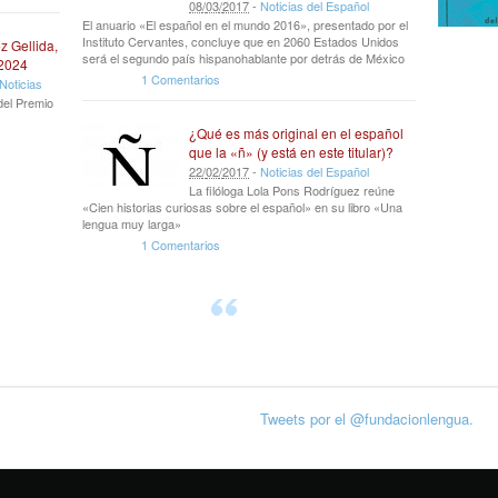
08
/
03
/
2017
-
Noticias del Español
El anuario «El español en el mundo 2016», presentado por el
Instituto Cervantes, concluye que en 2060 Estados Unidos
z Gellida,
será el segundo país hispanohablante por detrás de México
 2024
1 Comentarios
Noticias
del Premio
¿Qué es más original en el español
que la «ñ» (y está en este titular)?
22
/
02
/
2017
-
Noticias del Español
La filóloga Lola Pons Rodríguez reúne
«Cien historias curiosas sobre el español» en su libro «Una
lengua muy larga»
1 Comentarios
Tweets por el @fundacionlengua.