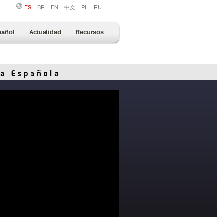
ES
BR
EN
中文
PL
RU
pañol
Actualidad
Recursos