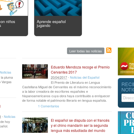
con niños
Aprende español
s
jugando
Leer todas las noticias
Eduardo Mendoza recoge el Premio
Cervantes 2017
Noticias
 la pluma
20
/
04
/
2017
-
Noticias del Español
io Vargas
El Premio de Literatura en Lengua
RECI
Castellana Miguel de Cervantes es el máximo reconocimiento
NOTI
a la labor creadora de escritores españoles e
hispanoamericanos cuya obra haya contribuido a enriquecer
de forma notable el patrimonio literario en lengua española.
1 Comentarios
l
4
-
Noticias
El español se disputa con el francés
r de hoy
y el chino mandarín ser la segunda
pañol.
lengua más estudiada del mundo