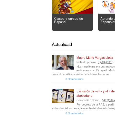
Clases y cursos de
Aprende 
Español
Españole
Actualidad
Muere Mario Vargas Llosa
Nota de prensa -
14
/
04
/
2025
-
«La muerte me encontrará con
en la mano», solía repetir Mar
Losa el penúltimo clásico de la letras hispanas.
0 Comentarios
Exclusión de «ch» y «ll» de
abecedario
Contenido externo -
14
/
03
/
202
Por decreto de la RAE, a parti
estas dos letras desaparecerán del abecedario es
0 Comentarios