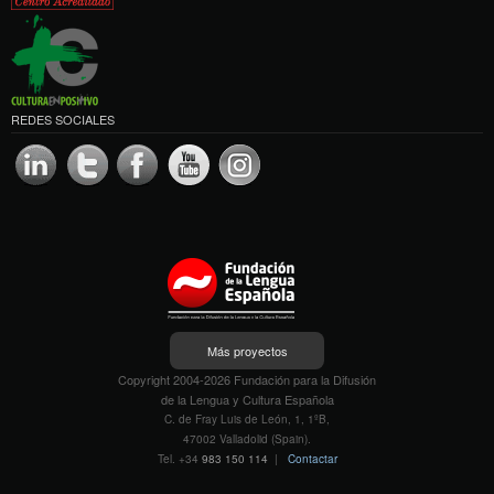
REDES SOCIALES
Más proyectos
Copyright 2004-2026 Fundación para la Difusión
de la Lengua y Cultura Española
C. de Fray Luis de León, 1, 1ºB,
47002 Valladolid (Spain).
Tel. +34
983 150 114
|
Contactar