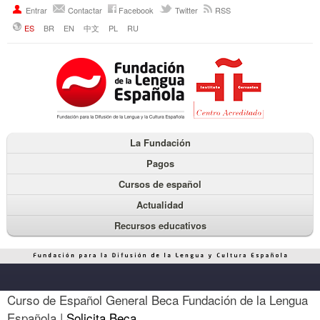
Entrar
Contactar
Facebook
Twitter
RSS
ES
BR
EN
中文
PL
RU
La Fundación
Pagos
Cursos de español
Actualidad
Recursos educativos
Curso de Español General Beca Fundación de la Lengua
Española |
Solicita Beca