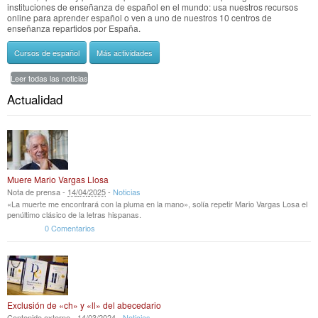
instituciones de enseñanza de español en el mundo: usa nuestros recursos
online para aprender español o ven a uno de nuestros 10 centros de
enseñanza repartidos por España.
Cursos de español
Más actividades
Leer todas las noticias
Actualidad
Muere Mario Vargas Llosa
Nota de prensa -
14
/
04
/
2025
-
Noticias
«La muerte me encontrará con la pluma en la mano», solía repetir Mario Vargas Losa el
penúltimo clásico de la letras hispanas.
0 Comentarios
Exclusión de «ch» y «ll» del abecedario
Contenido externo -
14
/
03
/
2024
-
Noticias