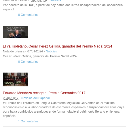
Por decreto de la RAE, a partir de hoy estas dos letras desaparecerán del abecedario
español.
0 Comentarios
El vallisoletano, César Pérez Gellida, ganador del Premio Nadal 2024
Nota de prensa -
07
/
01
/
2024
-
Noticias
César Pérez Gellida, ganador del Premio Nadal 2024
0 Comentarios
Eduardo Mendoza recoge el Premio Cervantes 2017
20
/
04
/
2017
-
Noticias del Español
El Premio de Literatura en Lengua Castellana Miguel de Cervantes es el máximo
reconocimiento a la labor creadora de escritores españoles e hispanoamericanos cuya
obra haya contribuido a enriquecer de forma notable el patrimonio literario en lengua
española.
1 Comentarios