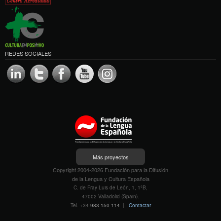
REDES SOCIALES
Más proyectos
Copyright 2004-2026 Fundación para la Difusión
de la Lengua y Cultura Española
C. de Fray Luis de León, 1, 1ºB,
47002 Valladolid (Spain).
Tel. +34
983 150 114
|
Contactar