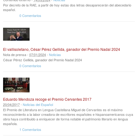
Por decreto de la RAE, a partir de hoy estas dos letras desaparecerán del abecedario
español.
0 Comentarios
El vallisoletano, César Pérez Gellida, ganador del Premio Nadal 2024
Nota de prensa -
07
/
01
/
2024
-
Noticias
César Pérez Gellida, ganador del Premio Nadal 2024
0 Comentarios
Eduardo Mendoza recoge el Premio Cervantes 2017
20
/
04
/
2017
-
Noticias del Español
El Premio de Literatura en Lengua Castellana Miguel de Cervantes es el máximo
reconocimiento a la labor creadora de escritores españoles e hispanoamericanos cuya
obra haya contribuido a enriquecer de forma notable el patrimonio literario en lengua
española.
1 Comentarios