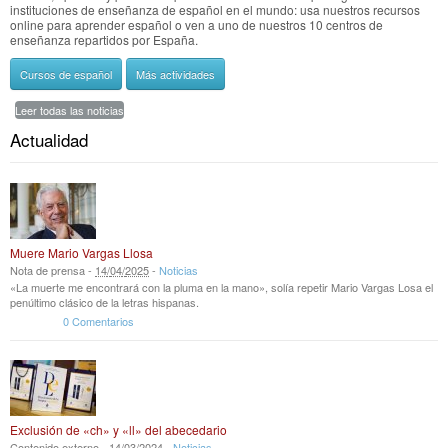
instituciones de enseñanza de español en el mundo: usa nuestros recursos
online para aprender español o ven a uno de nuestros 10 centros de
enseñanza repartidos por España.
Cursos de español
Más actividades
Leer todas las noticias
Actualidad
Muere Mario Vargas Llosa
Nota de prensa -
14
/
04
/
2025
-
Noticias
«La muerte me encontrará con la pluma en la mano», solía repetir Mario Vargas Losa el
penúltimo clásico de la letras hispanas.
0 Comentarios
Exclusión de «ch» y «ll» del abecedario
Contenido externo -
14
/
03
/
2024
-
Noticias