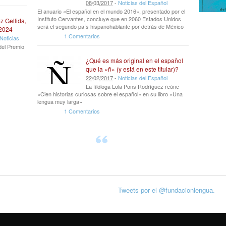
08
/
03
/
2017
-
Noticias del Español
El anuario «El español en el mundo 2016», presentado por el
Instituto Cervantes, concluye que en 2060 Estados Unidos
z Gellida,
será el segundo país hispanohablante por detrás de México
 2024
1 Comentarios
Noticias
del Premio
¿Qué es más original en el español
que la «ñ» (y está en este titular)?
22
/
02
/
2017
-
Noticias del Español
La filóloga Lola Pons Rodríguez reúne
«Cien historias curiosas sobre el español» en su libro «Una
lengua muy larga»
1 Comentarios
Tweets por el @fundacionlengua.