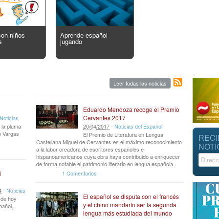
con niños
Aprende español
s
jugando
Leer todas las noticias
Eduardo Mendoza recoge el Premio
Cervantes 2017
Noticias
 la pluma
20
/
04
/
2017
-
Noticias del Español
io Vargas
El Premio de Literatura en Lengua
RECI
Castellana Miguel de Cervantes es el máximo reconocimiento
NOTI
a la labor creadora de escritores españoles e
hispanoamericanos cuya obra haya contribuido a enriquecer
de forma notable el patrimonio literario en lengua española.
1 Comentarios
l
4
-
Noticias
El español se disputa con el francés
r de hoy
y el chino mandarín ser la segunda
pañol.
lengua más estudiada del mundo