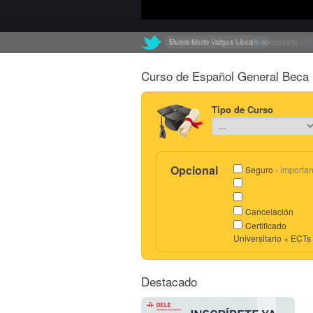
Exclusión de «ch» y «ll» del abecedario
link
Curso de Español General Beca 
Tipo de Curso
Opcional
Seguro
- importan
Cancelación
Certificado
Universitario + ECTs
Destacado