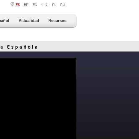
ES
BR
EN
中文
PL
RU
pañol
Actualidad
Recursos