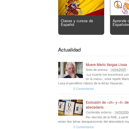
Clases y cursos de
Aprende 
Español
Españole
Actualidad
Muere Mario Vargas Llosa
Nota de prensa -
14
/
04
/
2025
-
«La muerte me encontrará con
en la mano», solía repetir Mar
Losa el penúltimo clásico de la letras hispanas.
0 Comentarios
Exclusión de «ch» y «ll» de
abecedario
Contenido externo -
14
/
03
/
202
Por decreto de la RAE, a parti
estas dos letras desaparecerán del abecedario es
0 Comentarios