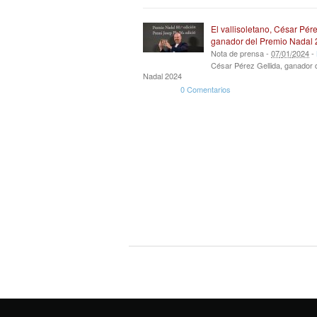
El vallisoletano, César Pére
ganador del Premio Nadal
Nota de prensa -
07
/
01
/
2024
-
César Pérez Gellida, ganador 
Nadal 2024
0 Comentarios