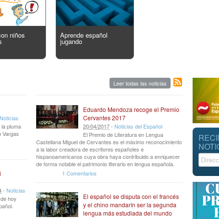
con niños
Aprende español
s
jugando
Leer todas las noticias
Eduardo Mendoza recoge el Premio
Cervantes 2017
Noticias
 la pluma
20
/
04
/
2017
-
Noticias del Español
io Vargas
El Premio de Literatura en Lengua
RECI
Castellana Miguel de Cervantes es el máximo reconocimiento
NOTI
a la labor creadora de escritores españoles e
hispanoamericanos cuya obra haya contribuido a enriquecer
de forma notable el patrimonio literario en lengua española.
1 Comentarios
l
4
-
Noticias
El español se disputa con el francés
r de hoy
y el chino mandarín ser la segunda
pañol.
lengua más estudiada del mundo