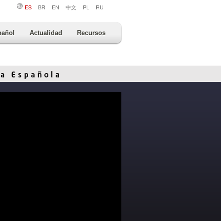
ES
BR
EN
中文
PL
RU
pañol
Actualidad
Recursos