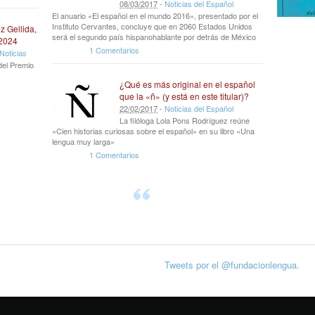
08
/
03
/
2017
-
Noticias del Español
El anuario «El español en el mundo 2016», presentado por el
Instituto Cervantes, concluye que en 2060 Estados Unidos
z Gellida,
será el segundo país hispanohablante por detrás de México
 2024
1 Comentarios
Noticias
del Premio
¿Qué es más original en el español
que la «ñ» (y está en este titular)?
22
/
02
/
2017
-
Noticias del Español
La filóloga Lola Pons Rodríguez reúne
«Cien historias curiosas sobre el español» en su libro «Una
lengua muy larga»
1 Comentarios
Tweets por el @fundacionlengua.