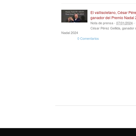
El vallisoletano, César Pére
ganador del Premio Nadal
Nota de prensa -
07
/
01
/
2024
-
César Pérez Gellida, ganador 
Nadal 2024
0 Comentarios