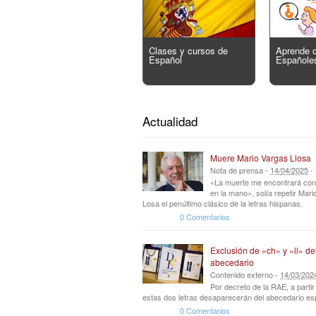
Clases y cursos de
Aprende 
Español
Españole
Actualidad
Muere Mario Vargas Llosa
Nota de prensa -
14
/
04
/
2025
-
«La muerte me encontrará con
en la mano», solía repetir Mar
Losa el penúltimo clásico de la letras hispanas.
0 Comentarios
Exclusión de «ch» y «ll» de
abecedario
Contenido externo -
14
/
03
/
202
Por decreto de la RAE, a parti
estas dos letras desaparecerán del abecedario es
0 Comentarios