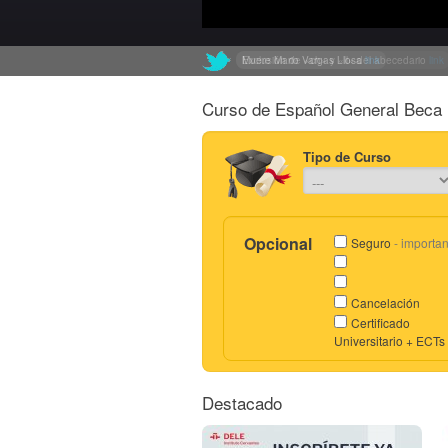
Exclusión de «ch» y «ll» del abecedario
link
Curso de Español General Beca 
Tipo de Curso
Opcional
Seguro
- importan
Cancelación
Certificado
Universitario + ECTs
Destacado