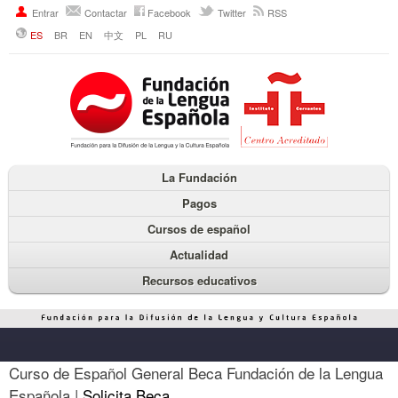
Entrar
Contactar
Facebook
Twitter
RSS
ES
BR
EN
中文
PL
RU
La Fundación
Pagos
Cursos de español
Actualidad
Recursos educativos
Curso de Español General Beca Fundación de la Lengua
Española |
Solicita Beca