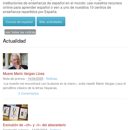
instituciones de enseñanza de español en el mundo: usa nuestros recursos
online para aprender español o ven a uno de nuestros 10 centros de
enseñanza repartidos por España.
Cursos de español
Más actividades
Leer todas las noticias
Actualidad
Muere Mario Vargas Llosa
Nota de prensa -
14
/
04
/
2025
-
Noticias
«La muerte me encontrará con la pluma en la mano», solía repetir Mario Vargas Losa el
penúltimo clásico de la letras hispanas.
0 Comentarios
Exclusión de «ch» y «ll» del abecedario
Contenido externo -
14
/
03
/
2024
-
Noticias