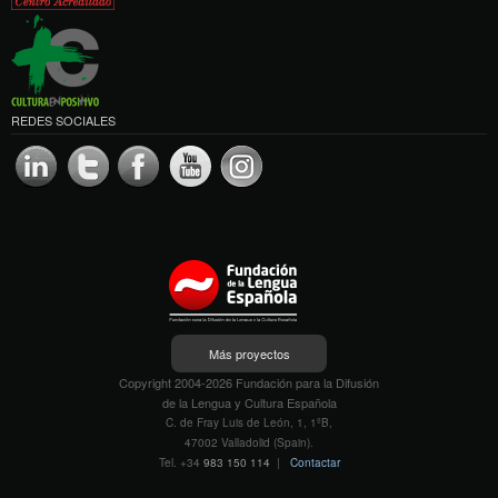
REDES SOCIALES
Más proyectos
Copyright 2004-2026 Fundación para la Difusión
de la Lengua y Cultura Española
C. de Fray Luis de León, 1, 1ºB,
47002 Valladolid (Spain).
Tel. +34
983 150 114
|
Contactar