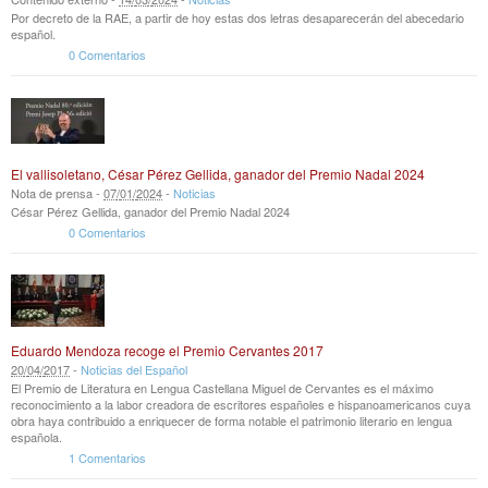
Por decreto de la RAE, a partir de hoy estas dos letras desaparecerán del abecedario
español.
0 Comentarios
El vallisoletano, César Pérez Gellida, ganador del Premio Nadal 2024
Nota de prensa -
07
/
01
/
2024
-
Noticias
César Pérez Gellida, ganador del Premio Nadal 2024
0 Comentarios
Eduardo Mendoza recoge el Premio Cervantes 2017
20
/
04
/
2017
-
Noticias del Español
El Premio de Literatura en Lengua Castellana Miguel de Cervantes es el máximo
reconocimiento a la labor creadora de escritores españoles e hispanoamericanos cuya
obra haya contribuido a enriquecer de forma notable el patrimonio literario en lengua
española.
1 Comentarios