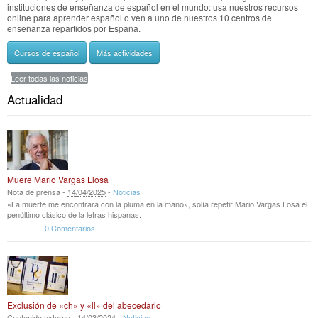
instituciones de enseñanza de español en el mundo: usa nuestros recursos
online para aprender español o ven a uno de nuestros 10 centros de
enseñanza repartidos por España.
Cursos de español
Más actividades
Leer todas las noticias
Actualidad
Muere Mario Vargas Llosa
Nota de prensa -
14
/
04
/
2025
-
Noticias
«La muerte me encontrará con la pluma en la mano», solía repetir Mario Vargas Losa el
penúltimo clásico de la letras hispanas.
0 Comentarios
Exclusión de «ch» y «ll» del abecedario
Contenido externo -
14
/
03
/
2024
-
Noticias