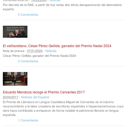
Por decreto de la RAE, a partir de hoy estas dos letras desaparecerán del abecedario
español.
0 Comentarios
El vallisoletano, César Pérez Gellida, ganador del Premio Nadal 2024
Nota de prensa -
07
/
01
/
2024
-
Noticias
César Pérez Gellida, ganador del Premio Nadal 2024
0 Comentarios
Eduardo Mendoza recoge el Premio Cervantes 2017
20
/
04
/
2017
-
Noticias del Español
El Premio de Literatura en Lengua Castellana Miguel de Cervantes es el máximo
reconocimiento a la labor creadora de escritores españoles e hispanoamericanos cuya
obra haya contribuido a enriquecer de forma notable el patrimonio literario en lengua
española.
1 Comentarios