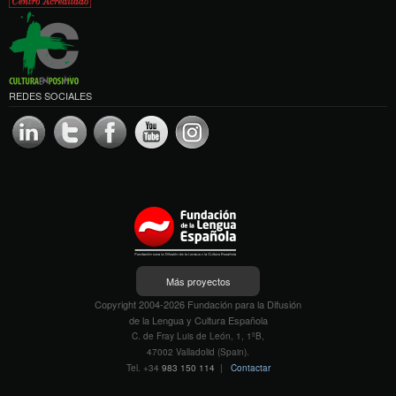
REDES SOCIALES
Más proyectos
Copyright 2004-2026 Fundación para la Difusión
de la Lengua y Cultura Española
C. de Fray Luis de León, 1, 1ºB,
47002 Valladolid (Spain).
Tel. +34
983 150 114
|
Contactar