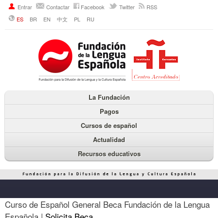
Entrar
Contactar
Facebook
Twitter
RSS
ES
BR
EN
中文
PL
RU
La Fundación
Pagos
Cursos de español
Actualidad
Recursos educativos
Curso de Español General Beca Fundación de la Lengua
Española |
Solicita Beca