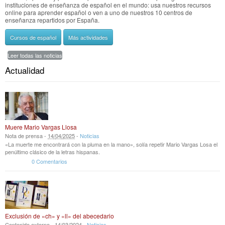
instituciones de enseñanza de español en el mundo: usa nuestros recursos
online para aprender español o ven a uno de nuestros 10 centros de
enseñanza repartidos por España.
Cursos de español
Más actividades
Leer todas las noticias
Actualidad
Muere Mario Vargas Llosa
Nota de prensa -
14
/
04
/
2025
-
Noticias
«La muerte me encontrará con la pluma en la mano», solía repetir Mario Vargas Losa el
penúltimo clásico de la letras hispanas.
0 Comentarios
Exclusión de «ch» y «ll» del abecedario
Contenido externo -
14
/
03
/
2024
-
Noticias