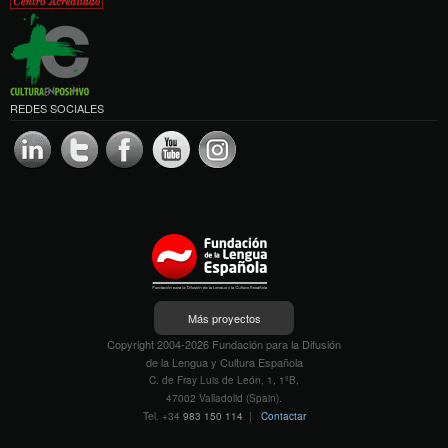
REDES SOCIALES
Más proyectos
Copyright 2004-2026 Fundación para la Difusión
de la Lengua y Cultura Española
C. de Fray Luis de León, 1, 1ºB,
47002 Valladolid (Spain).
Tel. +34
983 150 114
|
Contactar