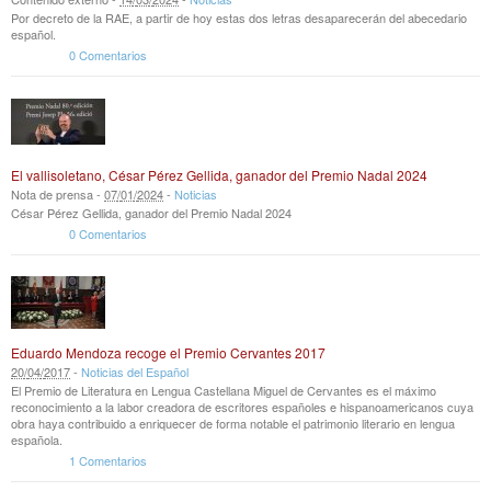
Por decreto de la RAE, a partir de hoy estas dos letras desaparecerán del abecedario
español.
0 Comentarios
El vallisoletano, César Pérez Gellida, ganador del Premio Nadal 2024
Nota de prensa -
07
/
01
/
2024
-
Noticias
César Pérez Gellida, ganador del Premio Nadal 2024
0 Comentarios
Eduardo Mendoza recoge el Premio Cervantes 2017
20
/
04
/
2017
-
Noticias del Español
El Premio de Literatura en Lengua Castellana Miguel de Cervantes es el máximo
reconocimiento a la labor creadora de escritores españoles e hispanoamericanos cuya
obra haya contribuido a enriquecer de forma notable el patrimonio literario en lengua
española.
1 Comentarios