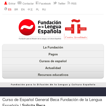
Entrar
Contactar
Facebook
Twitter
RSS
ES
BR
EN
中文
PL
RU
La Fundación
Pagos
Cursos de español
Actualidad
Recursos educativos
Curso de Español General Beca Fundación de la Lengua
Española |
Solicita Beca