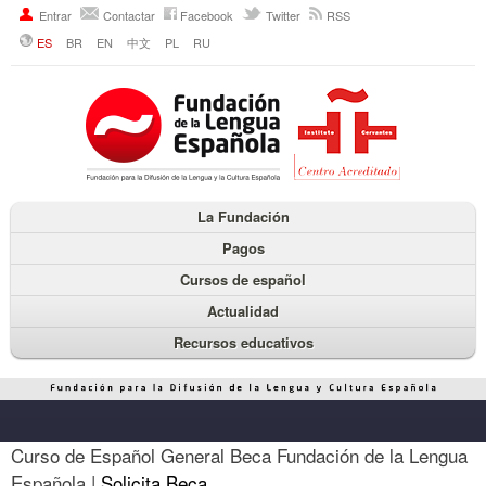
Entrar
Contactar
Facebook
Twitter
RSS
ES
BR
EN
中文
PL
RU
La Fundación
Pagos
Cursos de español
Actualidad
Recursos educativos
Curso de Español General Beca Fundación de la Lengua
Española |
Solicita Beca