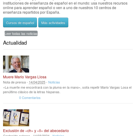
instituciones de enseñanza de español en el mundo: usa nuestros recursos
online para aprender español o ven a uno de nuestros 10 centros de
enseñanza repartidos por España.
Cursos de español
Más actividades
Leer todas las noticias
Actualidad
Muere Mario Vargas Llosa
Nota de prensa -
14
/
04
/
2025
-
Noticias
«La muerte me encontrará con la pluma en la mano», solía repetir Mario Vargas Losa el
penúltimo clásico de la letras hispanas.
0 Comentarios
Exclusión de «ch» y «ll» del abecedario
Contenido externo -
14
/
03
/
2024
-
Noticias