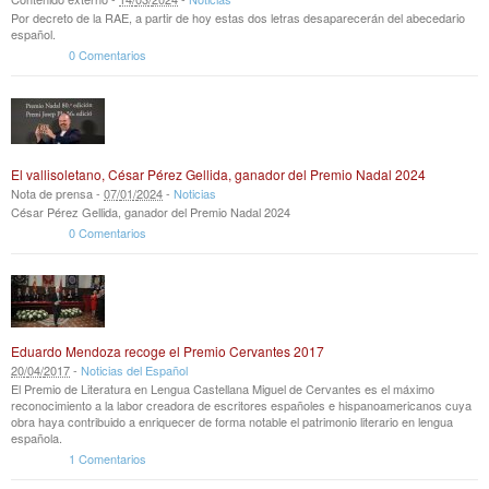
Por decreto de la RAE, a partir de hoy estas dos letras desaparecerán del abecedario
español.
0 Comentarios
El vallisoletano, César Pérez Gellida, ganador del Premio Nadal 2024
Nota de prensa -
07
/
01
/
2024
-
Noticias
César Pérez Gellida, ganador del Premio Nadal 2024
0 Comentarios
Eduardo Mendoza recoge el Premio Cervantes 2017
20
/
04
/
2017
-
Noticias del Español
El Premio de Literatura en Lengua Castellana Miguel de Cervantes es el máximo
reconocimiento a la labor creadora de escritores españoles e hispanoamericanos cuya
obra haya contribuido a enriquecer de forma notable el patrimonio literario en lengua
española.
1 Comentarios