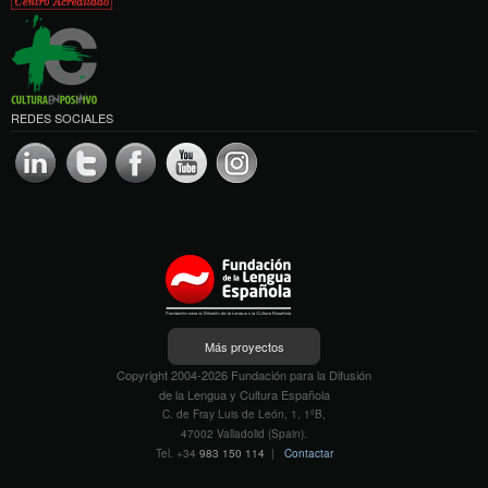
REDES SOCIALES
Más proyectos
Copyright 2004-2026 Fundación para la Difusión
de la Lengua y Cultura Española
C. de Fray Luis de León, 1, 1ºB,
47002 Valladolid (Spain).
Tel. +34
983 150 114
|
Contactar