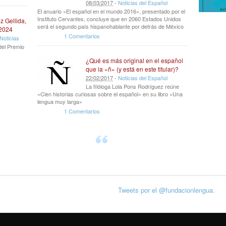
08
/
03
/
2017
-
Noticias del Español
El anuario «El español en el mundo 2016», presentado por el
Instituto Cervantes, concluye que en 2060 Estados Unidos
z Gellida,
será el segundo país hispanohablante por detrás de México
 2024
1 Comentarios
Noticias
del Premio
¿Qué es más original en el español
que la «ñ» (y está en este titular)?
22
/
02
/
2017
-
Noticias del Español
La filóloga Lola Pons Rodríguez reúne
«Cien historias curiosas sobre el español» en su libro «Una
lengua muy larga»
1 Comentarios
Tweets por el @fundacionlengua.