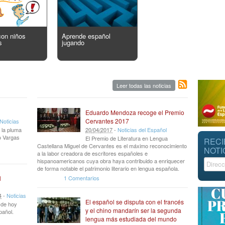
con niños
Aprende español
s
jugando
Leer todas las noticias
Eduardo Mendoza recoge el Premio
Cervantes 2017
Noticias
 la pluma
20
/
04
/
2017
-
Noticias del Español
io Vargas
El Premio de Literatura en Lengua
RECI
Castellana Miguel de Cervantes es el máximo reconocimiento
NOTI
a la labor creadora de escritores españoles e
hispanoamericanos cuya obra haya contribuido a enriquecer
de forma notable el patrimonio literario en lengua española.
1 Comentarios
l
4
-
Noticias
El español se disputa con el francés
r de hoy
y el chino mandarín ser la segunda
pañol.
lengua más estudiada del mundo