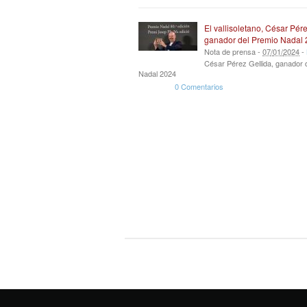
El vallisoletano, César Pére
ganador del Premio Nadal
Nota de prensa -
07
/
01
/
2024
-
César Pérez Gellida, ganador 
Nadal 2024
0 Comentarios