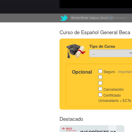
Exclusión de «ch» y «ll» del abecedario
link
Curso de Español General Beca 
Tipo de Curso
Opcional
Seguro
- importan
Cancelación
Certificado
Universitario + ECTs
Destacado