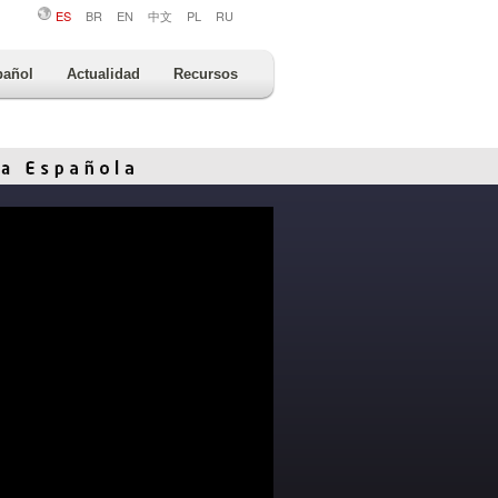
ES
BR
EN
中文
PL
RU
pañol
Actualidad
Recursos