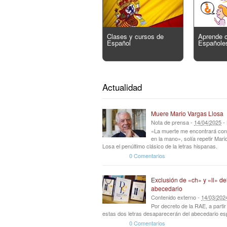
Clases y cursos de
Aprende 
Español
Españole
Actualidad
Muere Mario Vargas Llosa
Nota de prensa -
14
/
04
/
2025
-
«La muerte me encontrará con
en la mano», solía repetir Mar
Losa el penúltimo clásico de la letras hispanas.
0 Comentarios
Exclusión de «ch» y «ll» de
abecedario
Contenido externo -
14
/
03
/
202
Por decreto de la RAE, a parti
estas dos letras desaparecerán del abecedario es
0 Comentarios