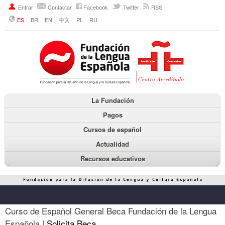
Entrar
Contactar
Facebook
Twitter
RSS
ES
BR
EN
中文
PL
RU
La Fundación
Pagos
Cursos de español
Actualidad
Recursos educativos
Curso de Español General Beca Fundación de la Lengua
Española |
Solicita Beca