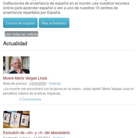
instituciones de enseñanza de español en el mundo: usa nuestros recursos
online para aprender español o ven a uno de nuestros 10 centros de
enseñanza repartidos por España.
Cursos de español
Más actividades
Leer todas las noticias
Actualidad
Muere Mario Vargas Llosa
Nota de prensa -
14
/
04
/
2025
-
Noticias
«La muerte me encontrará con la pluma en la mano», solía repetir Mario Vargas Losa el
penúltimo clásico de la letras hispanas.
0 Comentarios
Exclusión de «ch» y «ll» del abecedario
Contenido externo -
14
/
03
/
2024
-
Noticias