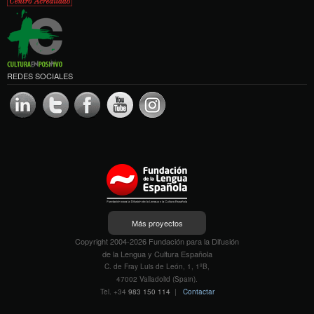
REDES SOCIALES
Más proyectos
Copyright 2004-2026 Fundación para la Difusión
de la Lengua y Cultura Española
C. de Fray Luis de León, 1, 1ºB,
47002 Valladolid (Spain).
Tel. +34
983 150 114
|
Contactar