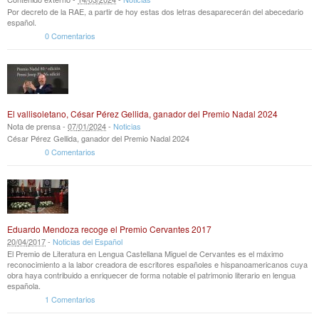
Por decreto de la RAE, a partir de hoy estas dos letras desaparecerán del abecedario
español.
0 Comentarios
El vallisoletano, César Pérez Gellida, ganador del Premio Nadal 2024
Nota de prensa -
07
/
01
/
2024
-
Noticias
César Pérez Gellida, ganador del Premio Nadal 2024
0 Comentarios
Eduardo Mendoza recoge el Premio Cervantes 2017
20
/
04
/
2017
-
Noticias del Español
El Premio de Literatura en Lengua Castellana Miguel de Cervantes es el máximo
reconocimiento a la labor creadora de escritores españoles e hispanoamericanos cuya
obra haya contribuido a enriquecer de forma notable el patrimonio literario en lengua
española.
1 Comentarios