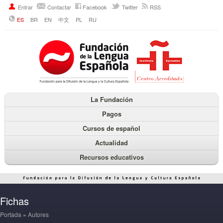
Entrar
Contactar
Facebook
Twitter
RSS
ES
BR
EN
中文
PL
RU
La Fundación
Pagos
Cursos de español
Actualidad
Recursos educativos
Fichas
Portada
»
Autores