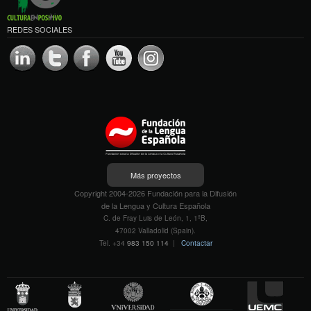
REDES SOCIALES
Más proyectos
Copyright 2004-2026 Fundación para la Difusión
de la Lengua y Cultura Española
C. de Fray Luis de León, 1, 1ºB,
47002 Valladolid (Spain).
Tel. +34
983 150 114
|
Contactar