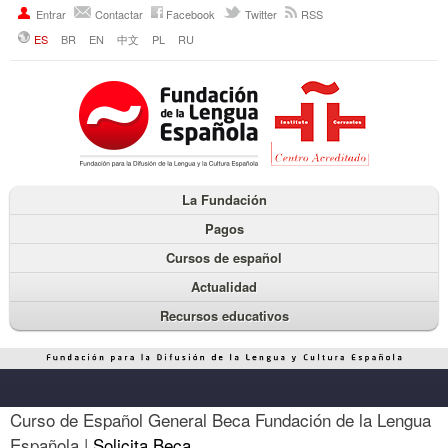
Entrar
Contactar
Facebook
Twitter
RSS
ES
BR
EN
中文
PL
RU
La Fundación
Pagos
Cursos de español
Actualidad
Recursos educativos
Curso de Español General Beca Fundación de la Lengua
Española |
Solicita Beca