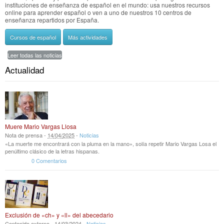
instituciones de enseñanza de español en el mundo: usa nuestros recursos
online para aprender español o ven a uno de nuestros 10 centros de
enseñanza repartidos por España.
Cursos de español
Más actividades
Leer todas las noticias
Actualidad
Muere Mario Vargas Llosa
Nota de prensa -
14
/
04
/
2025
-
Noticias
«La muerte me encontrará con la pluma en la mano», solía repetir Mario Vargas Losa el
penúltimo clásico de la letras hispanas.
0 Comentarios
Exclusión de «ch» y «ll» del abecedario
Contenido externo -
14
/
03
/
2024
-
Noticias