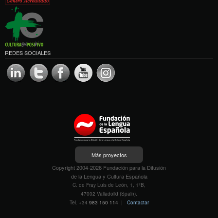
REDES SOCIALES
Más proyectos
Copyright 2004-2026 Fundación para la Difusión
de la Lengua y Cultura Española
C. de Fray Luis de León, 1, 1ºB,
47002 Valladolid (Spain).
Tel. +34
983 150 114
|
Contactar