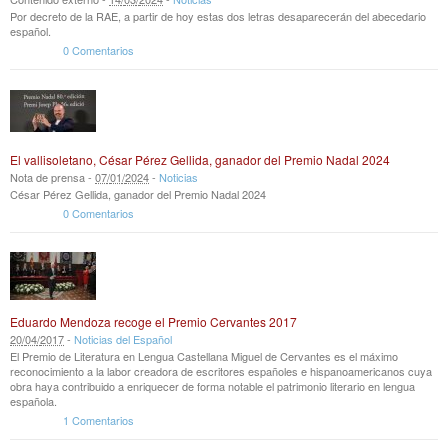
Por decreto de la RAE, a partir de hoy estas dos letras desaparecerán del abecedario
español.
0 Comentarios
El vallisoletano, César Pérez Gellida, ganador del Premio Nadal 2024
Nota de prensa -
07
/
01
/
2024
-
Noticias
César Pérez Gellida, ganador del Premio Nadal 2024
0 Comentarios
Eduardo Mendoza recoge el Premio Cervantes 2017
20
/
04
/
2017
-
Noticias del Español
El Premio de Literatura en Lengua Castellana Miguel de Cervantes es el máximo
reconocimiento a la labor creadora de escritores españoles e hispanoamericanos cuya
obra haya contribuido a enriquecer de forma notable el patrimonio literario en lengua
española.
1 Comentarios