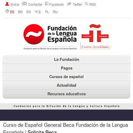
Entrar
Contactar
Facebook
Twitter
RSS
ES
BR
EN
中文
PL
RU
La Fundación
Pagos
Cursos de español
Actualidad
Recursos educativos
Curso de Español General Beca Fundación de la Lengua
Española |
Solicita Beca