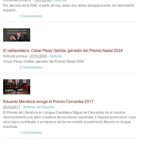
Por decreto de la RAE, a partir de hoy estas dos letras desaparecerán del abecedario
español.
0 Comentarios
El vallisoletano, César Pérez Gellida, ganador del Premio Nadal 2024
Nota de prensa -
07
/
01
/
2024
-
Noticias
César Pérez Gellida, ganador del Premio Nadal 2024
0 Comentarios
Eduardo Mendoza recoge el Premio Cervantes 2017
20
/
04
/
2017
-
Noticias del Español
El Premio de Literatura en Lengua Castellana Miguel de Cervantes es el máximo
reconocimiento a la labor creadora de escritores españoles e hispanoamericanos cuya
obra haya contribuido a enriquecer de forma notable el patrimonio literario en lengua
española.
1 Comentarios