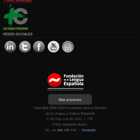
REDES SOCIALES
Más proyectos
Copyright 2004-2026 Fundación para la Difusión
de la Lengua y Cultura Española
C. de Fray Luis de León, 1, 1ºB,
47002 Valladolid (Spain).
Tel. +34
983 150 114
|
Contactar