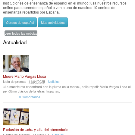
instituciones de enseñanza de español en el mundo: usa nuestros recursos
online para aprender español o ven a uno de nuestros 10 centros de
enseñanza repartidos por España.
Cursos de español
Más actividades
Leer todas las noticias
Actualidad
Muere Mario Vargas Llosa
Nota de prensa -
14
/
04
/
2025
-
Noticias
«La muerte me encontrará con la pluma en la mano», solía repetir Mario Vargas Losa el
penúltimo clásico de la letras hispanas.
0 Comentarios
Exclusión de «ch» y «ll» del abecedario
Contenido externo -
14
/
03
/
2024
-
Noticias