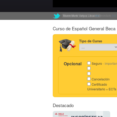
Muere Mario Vargas Llosa
Exclusión de «ch» y «ll» del abecedario
link
link
Curso de Español General Beca 
Tipo de Curso
Opcional
Seguro
- importan
Cancelación
Certificado
Universitario + ECTs
Destacado