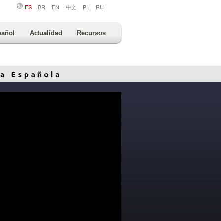
ES
BR
EN
中文
PL
RU
pañol
Actualidad
Recursos