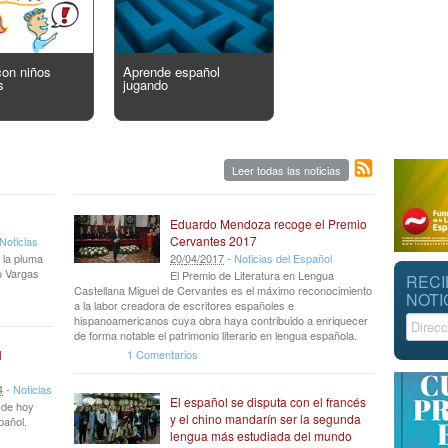
con niños
Aprende español
s
jugando
Leer todas las noticias
Eduardo Mendoza recoge el Premio
Cervantes 2017
Noticias
 la pluma
20
/
04
/
2017
-
Noticias del Español
io Vargas
El Premio de Literatura en Lengua
RECI
Castellana Miguel de Cervantes es el máximo reconocimiento
NOTI
a la labor creadora de escritores españoles e
hispanoamericanos cuya obra haya contribuido a enriquecer
de forma notable el patrimonio literario en lengua española.
1 Comentarios
l
4
-
Noticias
El español se disputa con el francés
r de hoy
y el chino mandarín ser la segunda
pañol.
lengua más estudiada del mundo