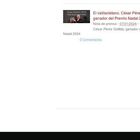
El vallisoletano, César Pére
ganador del Premio Nadal
Nota de prensa -
07
/
01
/
2024
-
César Pérez Gellida, ganador 
Nadal 2024
0 Comentarios