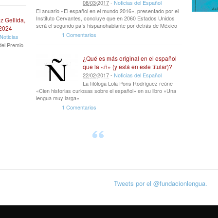
08
/
03
/
2017
-
Noticias del Español
El anuario «El español en el mundo 2016», presentado por el
Instituto Cervantes, concluye que en 2060 Estados Unidos
z Gellida,
será el segundo país hispanohablante por detrás de México
 2024
1 Comentarios
Noticias
del Premio
¿Qué es más original en el español
que la «ñ» (y está en este titular)?
22
/
02
/
2017
-
Noticias del Español
La filóloga Lola Pons Rodríguez reúne
«Cien historias curiosas sobre el español» en su libro «Una
lengua muy larga»
1 Comentarios
Tweets por el @fundacionlengua.