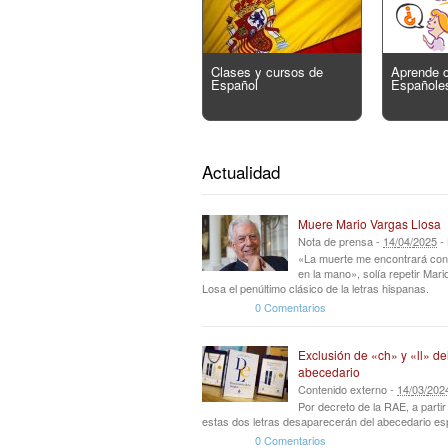
Clases y cursos de
Aprende 
Español
Españole
Actualidad
Muere Mario Vargas Llosa
Nota de prensa -
14
/
04
/
2025
-
«La muerte me encontrará con
en la mano», solía repetir Mar
Losa el penúltimo clásico de la letras hispanas.
0 Comentarios
Exclusión de «ch» y «ll» de
abecedario
Contenido externo -
14
/
03
/
202
Por decreto de la RAE, a parti
estas dos letras desaparecerán del abecedario es
0 Comentarios