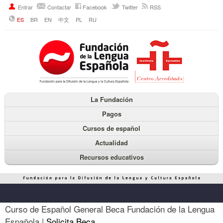
Entrar
Contactar
Facebook
Twitter
RSS
ES
BR
EN
中文
PL
RU
La Fundación
Pagos
Cursos de español
Actualidad
Recursos educativos
Curso de Español General Beca Fundación de la Lengua
Española |
Solicita Beca