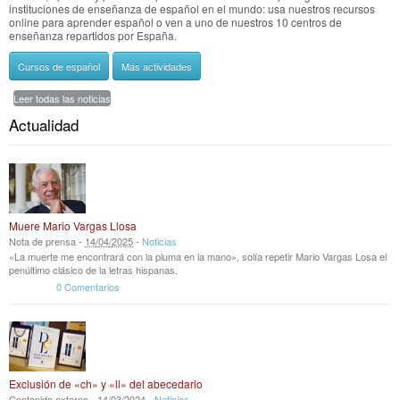
instituciones de enseñanza de español en el mundo: usa nuestros recursos
online para aprender español o ven a uno de nuestros 10 centros de
enseñanza repartidos por España.
Cursos de español
Más actividades
Leer todas las noticias
Actualidad
Muere Mario Vargas Llosa
Nota de prensa -
14
/
04
/
2025
-
Noticias
«La muerte me encontrará con la pluma en la mano», solía repetir Mario Vargas Losa el
penúltimo clásico de la letras hispanas.
0 Comentarios
Exclusión de «ch» y «ll» del abecedario
Contenido externo -
14
/
03
/
2024
-
Noticias