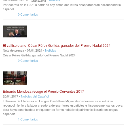
Por decreto de la RAE, a partir de hoy estas dos letras desaparecerán del abecedario
español.
0 Comentarios
El vallisoletano, César Pérez Gellida, ganador del Premio Nadal 2024
Nota de prensa -
07
/
01
/
2024
-
Noticias
César Pérez Gellida, ganador del Premio Nadal 2024
0 Comentarios
Eduardo Mendoza recoge el Premio Cervantes 2017
20
/
04
/
2017
-
Noticias del Español
El Premio de Literatura en Lengua Castellana Miguel de Cervantes es el máximo
reconocimiento a la labor creadora de escritores españoles e hispanoamericanos cuya
obra haya contribuido a enriquecer de forma notable el patrimonio literario en lengua
española.
1 Comentarios