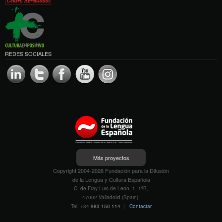
REDES SOCIALES
Más proyectos
Copyright 2004-2026 Fundación para la Difusión
de la Lengua y Cultura Española
C. de Fray Luis de León, 1, 1ºB,
47002 Valladolid (Spain).
Tel. +34
983 150 114
|
Contactar