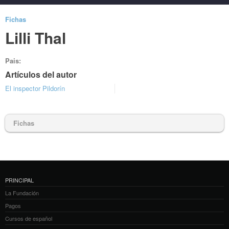
Fichas
Lilli Thal
Pais:
Artículos del autor
El inspector Pildorín
Fichas
PRINCIPAL
La Fundación
Pagos
Cursos de español