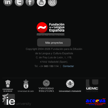
Más proyectos
Copyright 2004-2026 Fundación para la Difusión
de la Lengua y Cultura Española
C. de Fray Luis de León, 1, 1ºB,
47002 Valladolid (Spain).
Tel. +34
983 150 114
|
Contactar