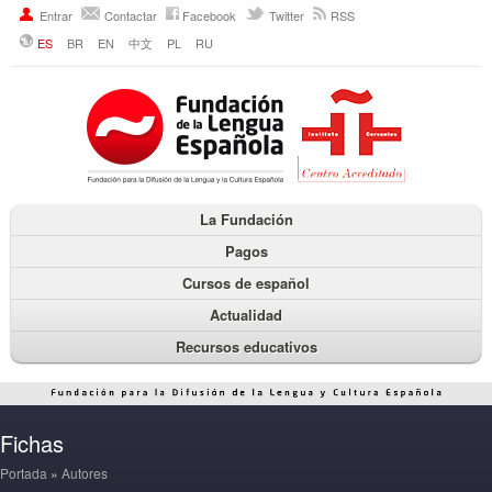
Entrar
Contactar
Facebook
Twitter
RSS
ES
BR
EN
中文
PL
RU
La Fundación
Pagos
Cursos de español
Actualidad
Recursos educativos
Fichas
Portada
»
Autores