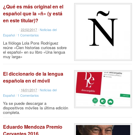
¿Qué es más original en el
español que la «ñ» (y está
en este titular)?
/
22
/
02
/
2017
/
Noticias del
Español
/
1 Comentarios
La filóloga Lola Pons Rodríguez
reúne «Cien historias curiosas sobre
el español» en su libro «Una lengua
muy larga»
El diccionario de la lengua
española en el móvil
/
16
/
01
/
2017
/
Noticias del
Español
/
1 Comentarios
Ya se puede descargar a
dispositivos móviles la última edición
completa.
Eduardo Mendoza Premio
Cervantes 2016