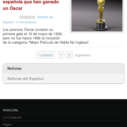
española que han ganado
un Óscar
/
01
/
03
/
2016
/
Noticias del
Español
/
0 Comentarios
Los premios Óscar tuvieron su
primera gala el 16 de mayo de 1929,
pero no fue hasta 1956 la inclusión
de la categoría "Mejor Película de Habla No Inglesa".
‹
anterior
1
2
siguiente
›
Noticias
Noticias del Español
PRINCIPAL
La Fundación
Pagos