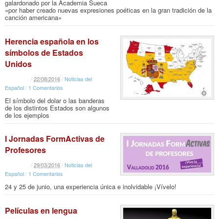
galardonado por la Academia Sueca
«por haber creado nuevas expresiones poéticas en la gran tradición de la
canción americana»
Herencia española en los
símbolos de Estados
Unidos
/
22
/
08
/
2016
/
Noticias del
Español
/
1 Comentarios
El símbolo del dolar o las banderas
de los distintos Estados son algunos
de los ejemplos
I Jornadas FormActivas de
Profesores
/
29
/
03
/
2016
/
Noticias del
Español
/
1 Comentarios
24 y 25 de junio, una experiencia única e inolvidable ¡Vívelo!
Películas en lengua