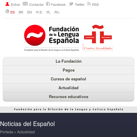
Entrar
Contactar
Facebook
Twitter
RSS
ES
BR
EN
中文
PL
RU
La Fundación
Pagos
Cursos de español
Actualidad
Recursos educativos
Noticias del Español
Portada
»
Actualidad