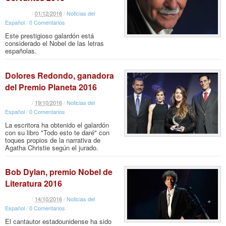
/
01
/
12
/
2016
/
Noticias del
Español
/
0 Comentarios
Este prestigioso galardón está
considerado el Nobel de las letras
españolas.
Dolores Redondo, ganadora
del Premio Planeta 2016
/
19
/
10
/
2016
/
Noticias del
Español
/
0 Comentarios
La escritora ha obtenido el galardón
con su libro "Todo esto te daré" con
toques propios de la narrativa de
Agatha Christie según el jurado.
Bob Dylan, premio Nobel de
Literatura 2016
/
14
/
10
/
2016
/
Noticias del
Español
/
0 Comentarios
El cantautor estadounidense ha sido