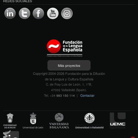
REDES SOCIALES
Más proyectos
Copyright 2004-2026 Fundación para la Difusión
de la Lengua y Cultura Española
C. de Fray Luis de León, 1, 1ºB,
47002 Valladolid (Spain).
Tel. +34
983 150 114
|
Contactar