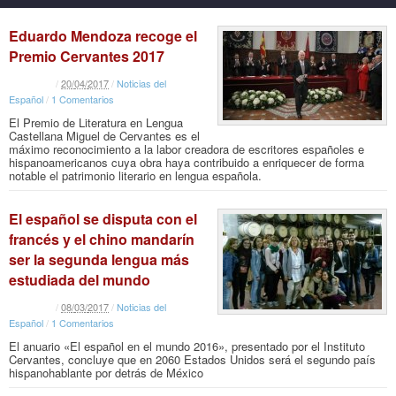
Eduardo Mendoza recoge el
Premio Cervantes 2017
/
20
/
04
/
2017
/
Noticias del
Español
/
1 Comentarios
El Premio de Literatura en Lengua
Castellana Miguel de Cervantes es el
máximo reconocimiento a la labor creadora de escritores españoles e
hispanoamericanos cuya obra haya contribuido a enriquecer de forma
notable el patrimonio literario en lengua española.
El español se disputa con el
francés y el chino mandarín
ser la segunda lengua más
estudiada del mundo
/
08
/
03
/
2017
/
Noticias del
Español
/
1 Comentarios
El anuario «El español en el mundo 2016», presentado por el Instituto
Cervantes, concluye que en 2060 Estados Unidos será el segundo país
hispanohablante por detrás de México