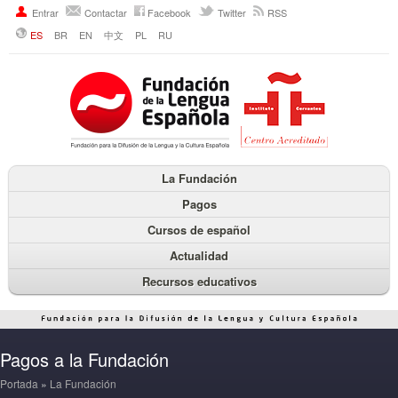
Entrar
Contactar
Facebook
Twitter
RSS
ES
BR
EN
中文
PL
RU
La Fundación
Pagos
Cursos de español
Actualidad
Recursos educativos
Pagos a la Fundación
Portada
»
La Fundación