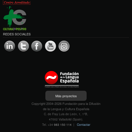
REDES SOCIALES
Más proyectos
Copyright 2004-2026 Fundación para la Difusión
de la Lengua y Cultura Española
C. de Fray Luis de León, 1, 1ºB,
47002 Valladolid (Spain).
Tel. +34
983 150 114
|
Contactar