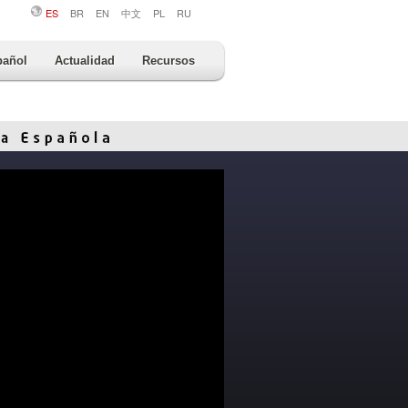
ES
BR
EN
中文
PL
RU
pañol
Actualidad
Recursos