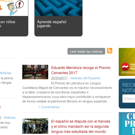
con niños
Aprende español
s
jugando
Leer todas las noticias
Eduardo Mendoza recoge el Premio
Cervantes 2017
Noticias
 la pluma
20
/
04
/
2017
-
Noticias del Español
io Vargas
El Premio de Literatura en Lengua
RECI
Castellana Miguel de Cervantes es el máximo reconocimiento
NOTI
a la labor creadora de escritores españoles e
hispanoamericanos cuya obra haya contribuido a enriquecer
de forma notable el patrimonio literario en lengua española.
1 Comentarios
l
4
-
Noticias
El español se disputa con el francés
r de hoy
y el chino mandarín ser la segunda
pañol.
lengua más estudiada del mundo