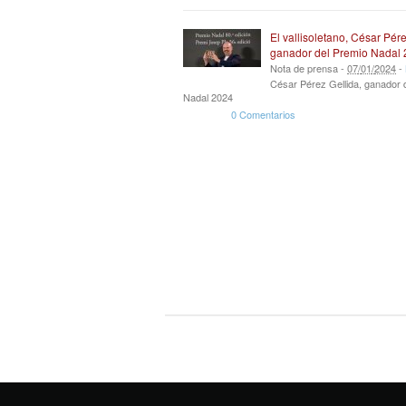
El vallisoletano, César Pére
ganador del Premio Nadal
Nota de prensa -
07
/
01
/
2024
-
César Pérez Gellida, ganador 
Nadal 2024
0 Comentarios