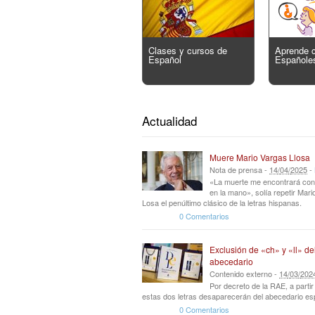
Clases y cursos de
Aprende 
Español
Españole
Actualidad
Muere Mario Vargas Llosa
Nota de prensa -
14
/
04
/
2025
-
«La muerte me encontrará con
en la mano», solía repetir Mar
Losa el penúltimo clásico de la letras hispanas.
0 Comentarios
Exclusión de «ch» y «ll» de
abecedario
Contenido externo -
14
/
03
/
202
Por decreto de la RAE, a parti
estas dos letras desaparecerán del abecedario es
0 Comentarios