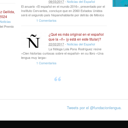
08
/
03
/
2017
-
Noticias del Español
El anuario «El español en el mundo 2016», presentado por el
Instituto Cervantes, concluye que en 2060 Estados Unidos
z Gellida,
será el segundo país hispanohablante por detrás de México
 2024
1 Comentarios
Noticias
del Premio
¿Qué es más original en el español
que la «ñ» (y está en este titular)?
22
/
02
/
2017
-
Noticias del Español
La filóloga Lola Pons Rodríguez reúne
«Cien historias curiosas sobre el español» en su libro «Una
lengua muy larga»
1 Comentarios
Tweets por el @fundacionlengua.