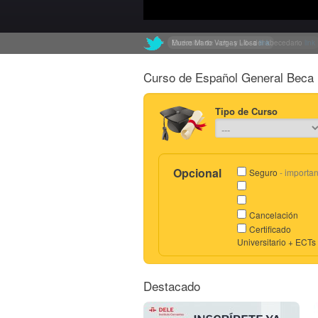
Muere Mario Vargas Llosa
Exclusión de «ch» y «ll» del abecedario
link
link
Curso de Español General Beca 
Tipo de Curso
Opcional
Seguro
- importan
Cancelación
Certificado
Universitario + ECTs
Destacado