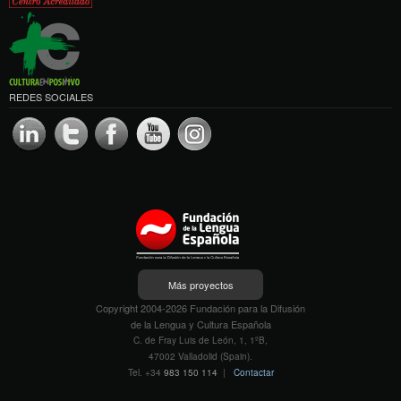
REDES SOCIALES
Más proyectos
Copyright 2004-2026 Fundación para la Difusión
de la Lengua y Cultura Española
C. de Fray Luis de León, 1, 1ºB,
47002 Valladolid (Spain).
Tel. +34
983 150 114
|
Contactar