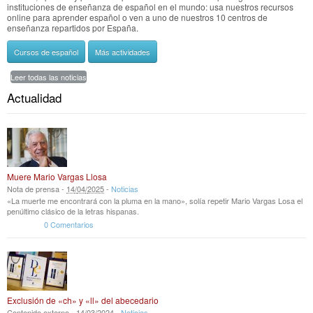
instituciones de enseñanza de español en el mundo: usa nuestros recursos
online para aprender español o ven a uno de nuestros 10 centros de
enseñanza repartidos por España.
Cursos de español
Más actividades
Leer todas las noticias
Actualidad
Muere Mario Vargas Llosa
Nota de prensa -
14
/
04
/
2025
-
Noticias
«La muerte me encontrará con la pluma en la mano», solía repetir Mario Vargas Losa el
penúltimo clásico de la letras hispanas.
0 Comentarios
Exclusión de «ch» y «ll» del abecedario
Contenido externo -
14
/
03
/
2024
-
Noticias