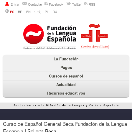
Entrar
Contactar
Facebook
Twitter
RSS
ES
BR
EN
中文
PL
RU
La Fundación
Pagos
Cursos de español
Actualidad
Recursos educativos
Curso de Español General Beca Fundación de la Lengua
Española |
Solicita Beca