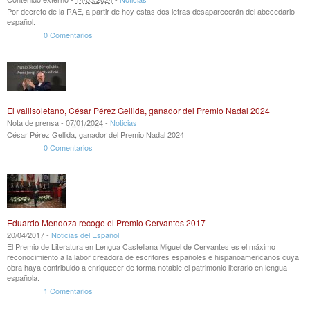
Por decreto de la RAE, a partir de hoy estas dos letras desaparecerán del abecedario
español.
0 Comentarios
El vallisoletano, César Pérez Gellida, ganador del Premio Nadal 2024
Nota de prensa -
07
/
01
/
2024
-
Noticias
César Pérez Gellida, ganador del Premio Nadal 2024
0 Comentarios
Eduardo Mendoza recoge el Premio Cervantes 2017
20
/
04
/
2017
-
Noticias del Español
El Premio de Literatura en Lengua Castellana Miguel de Cervantes es el máximo
reconocimiento a la labor creadora de escritores españoles e hispanoamericanos cuya
obra haya contribuido a enriquecer de forma notable el patrimonio literario en lengua
española.
1 Comentarios