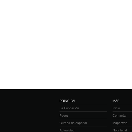
PRINCIPAL
MÁS
La Fundación
Inicio
Pagos
Contactar
Cursos de español
Mapa web
Actualidad
Nota legal