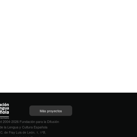
Más proyectos
t 2004-2026 Fundación para la Difusión
de la Lengua y Cultura Española
C. de Fray Luis de León, 1, 1ºB,