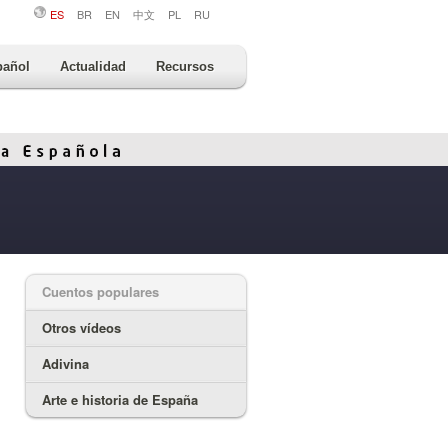
ES
BR
EN
中文
PL
RU
pañol
Actualidad
Recursos
Cuentos populares
Otros vídeos
Adivina
Arte e historia de España