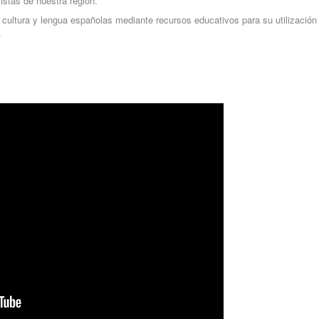
istas de nuestra región.
la cultura y lengua españolas mediante recursos educativos para su utilización
.