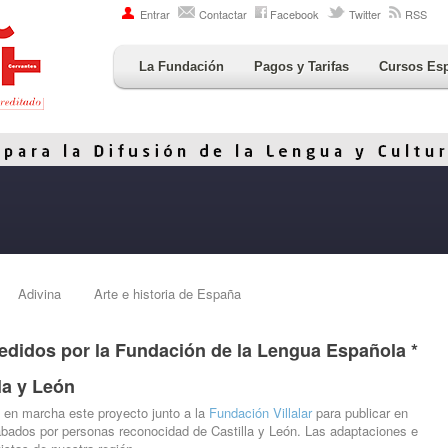
Entrar
Contactar
Facebook
Twitter
RSS
La Fundación
Pagos y Tarifas
Cursos Es
Adivina
Arte e historia de España
edidos por la Fundación de la Lengua Española *
la y León
en marcha este proyecto junto a la
Fundación Villalar
para publicar en
rabados por personas reconocidad de Castilla y León. Las adaptaciones e