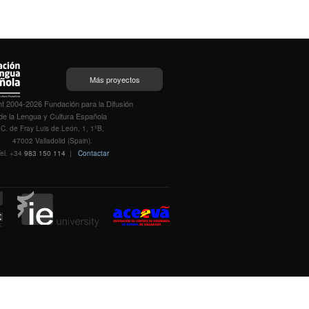
Más proyectos
t 2004-2026 Fundación para la Difusión
de la Lengua y Cultura Española
C. de Fray Luis de León, 1, 1ºB,
47002 Valladolid (Spain).
el. +34
983 150 114
|
Contactar