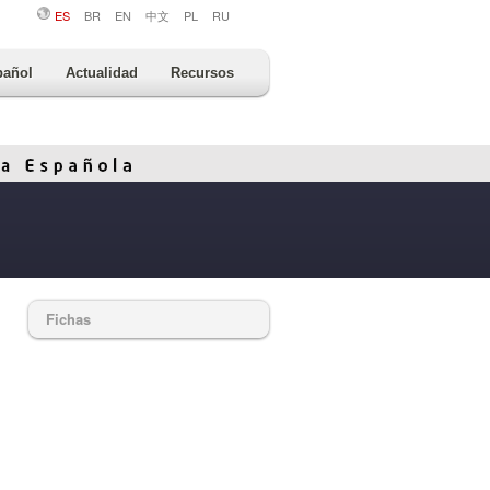
ES
BR
EN
中文
PL
RU
pañol
Actualidad
Recursos
Fichas