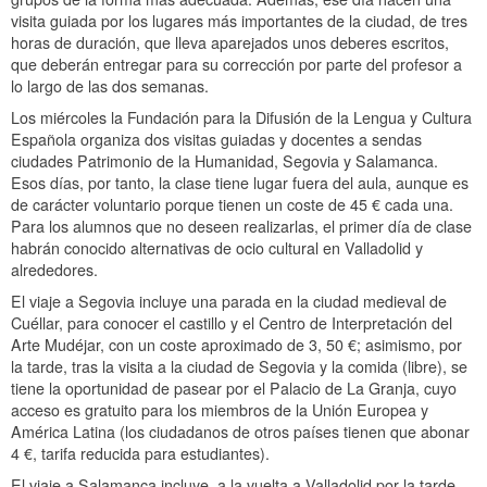
visita guiada por los lugares más importantes de la ciudad, de tres
horas de duración, que lleva aparejados unos deberes escritos,
que deberán entregar para su corrección por parte del profesor a
lo largo de las dos semanas.
Los miércoles la Fundación para la Difusión de la Lengua y Cultura
Española organiza dos visitas guiadas y docentes a sendas
ciudades Patrimonio de la Humanidad, Segovia y Salamanca.
Esos días, por tanto, la clase tiene lugar fuera del aula, aunque es
de carácter voluntario porque tienen un coste de 45 € cada una.
Para los alumnos que no deseen realizarlas, el primer día de clase
habrán conocido alternativas de ocio cultural en Valladolid y
alrededores.
El viaje a Segovia incluye una parada en la ciudad medieval de
Cuéllar, para conocer el castillo y el Centro de Interpretación del
Arte Mudéjar, con un coste aproximado de 3, 50 €; asimismo, por
la tarde, tras la visita a la ciudad de Segovia y la comida (libre), se
tiene la oportunidad de pasear por el Palacio de La Granja, cuyo
acceso es gratuito para los miembros de la Unión Europea y
América Latina (los ciudadanos de otros países tienen que abonar
4 €, tarifa reducida para estudiantes).
El viaje a Salamanca incluye, a la vuelta a Valladolid por la tarde,