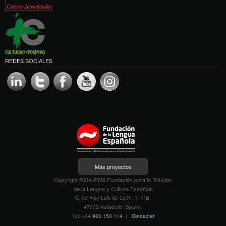
REDES SOCIALES
Más proyectos
Copyright 2004-2026 Fundación para la Difusión
de la Lengua y Cultura Española
C. de Fray Luis de León, 1, 1ºB,
47002 Valladolid (Spain).
Tel. +34
983 150 114
|
Contactar