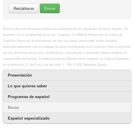
El envío de este formulario implica la aceptación de los siguientes términos legales: De
acuerdo con lo establecido en la Ley Orgánica 15/1999 de Protección de Datos de
Carácter Personal, le informamos de que sus datos personales serán tratados
automatizadamente con la finalidad de darle contestación a su solicitud. Para el ejercicio
de sus derechos de acceso, rectificación, cancelación y oposición deberá dirigirse al
responsable del fichero, Fundación para la Difusión de la Lengua y la Cultura Española,
en la dirección: C. de Fray Luis de León, 1, 1ºB, 47002 Valladolid (Spain)..
Presentación
Lo que quieres saber
Programas de español
Becas
Español especializado