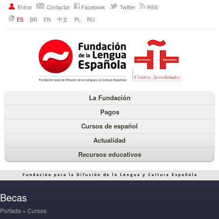
Entrar
Contactar
Facebook
Twitter
RSS
ES
BR
EN
中文
PL
RU
La Fundación
Pagos
Cursos de español
Actualidad
Recursos educativos
Becas
Portada
»
Cursos