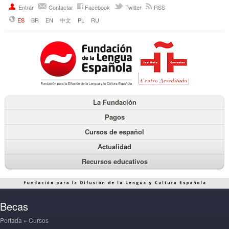
Entrar
Contactar
Facebook
Twitter
RSS
ES
BR
EN
中文
PL
RU
La Fundación
Pagos
Cursos de español
Actualidad
Recursos educativos
Becas
Portada
»
Cursos