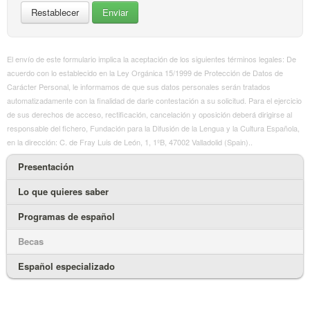
El envío de este formulario implica la aceptación de los siguientes términos legales: De
acuerdo con lo establecido en la Ley Orgánica 15/1999 de Protección de Datos de
Carácter Personal, le informamos de que sus datos personales serán tratados
automatizadamente con la finalidad de darle contestación a su solicitud. Para el ejercicio
de sus derechos de acceso, rectificación, cancelación y oposición deberá dirigirse al
responsable del fichero, Fundación para la Difusión de la Lengua y la Cultura Española,
en la dirección: C. de Fray Luis de León, 1, 1ºB, 47002 Valladolid (Spain)..
Presentación
Lo que quieres saber
Programas de español
Becas
Español especializado