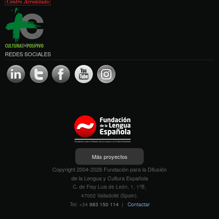
REDES SOCIALES
Más proyectos
Copyright 2004-2026 Fundación para la Difusión
de la Lengua y Cultura Española
C. de Fray Luis de León, 1, 1ºB,
47002 Valladolid (Spain).
Tel. +34
983 150 114
|
Contactar