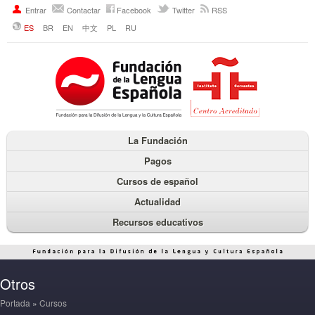
Entrar
Contactar
Facebook
Twitter
RSS
ES
BR
EN
中文
PL
RU
La Fundación
Pagos
Cursos de español
Actualidad
Recursos educativos
Otros
Portada
»
Cursos