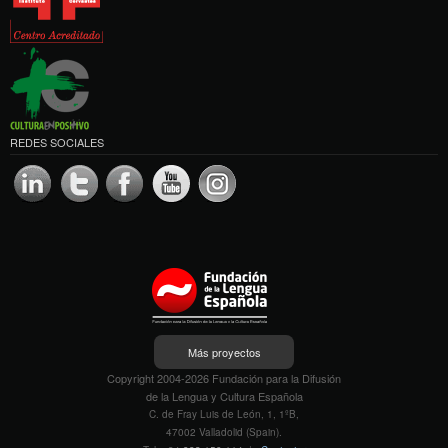
REDES SOCIALES
Más proyectos
Copyright 2004-2026 Fundación para la Difusión
de la Lengua y Cultura Española
C. de Fray Luis de León, 1, 1ºB,
47002 Valladolid (Spain).