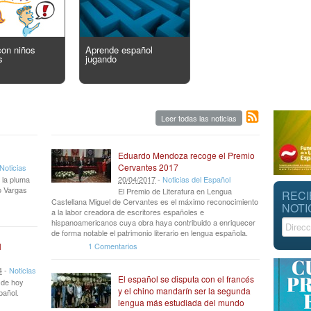
con niños
Aprende español
s
jugando
Leer todas las noticias
Eduardo Mendoza recoge el Premio
Cervantes 2017
Noticias
 la pluma
20
/
04
/
2017
-
Noticias del Español
io Vargas
El Premio de Literatura en Lengua
RECI
Castellana Miguel de Cervantes es el máximo reconocimiento
NOTI
a la labor creadora de escritores españoles e
hispanoamericanos cuya obra haya contribuido a enriquecer
de forma notable el patrimonio literario en lengua española.
1 Comentarios
l
4
-
Noticias
El español se disputa con el francés
r de hoy
y el chino mandarín ser la segunda
pañol.
lengua más estudiada del mundo