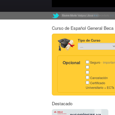
Muere Mario Vargas Llosa
Exclusión de «ch» y «ll» del abecedario
link
link
Curso de Español General Beca 
Tipo de Curso
Opcional
Seguro
- importan
Cancelación
Certificado
Universitario + ECTs
Destacado