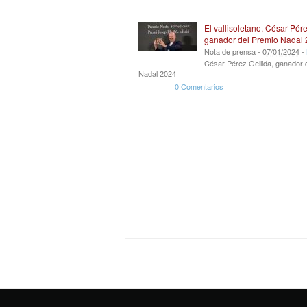
El vallisoletano, César Pére
ganador del Premio Nadal
Nota de prensa -
07
/
01
/
2024
-
César Pérez Gellida, ganador 
Nadal 2024
0 Comentarios