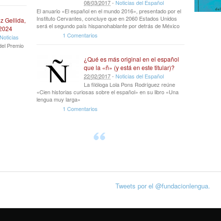
08
/
03
/
2017
-
Noticias del Español
El anuario «El español en el mundo 2016», presentado por el
Instituto Cervantes, concluye que en 2060 Estados Unidos
z Gellida,
será el segundo país hispanohablante por detrás de México
 2024
1 Comentarios
Noticias
del Premio
¿Qué es más original en el español
que la «ñ» (y está en este titular)?
22
/
02
/
2017
-
Noticias del Español
La filóloga Lola Pons Rodríguez reúne
«Cien historias curiosas sobre el español» en su libro «Una
lengua muy larga»
1 Comentarios
Tweets por el @fundacionlengua.