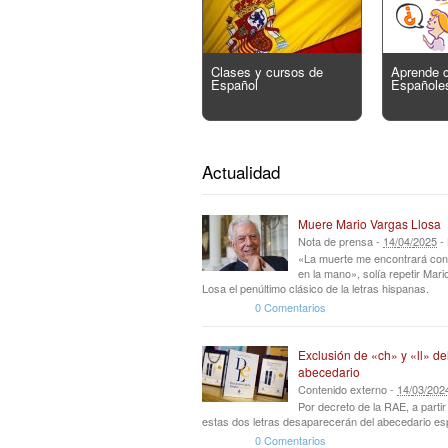
Clases y cursos de
Aprende 
Español
Españole
Actualidad
Muere Mario Vargas Llosa
Nota de prensa -
14
/
04
/
2025
-
«La muerte me encontrará con
en la mano», solía repetir Mar
Losa el penúltimo clásico de la letras hispanas.
0 Comentarios
Exclusión de «ch» y «ll» de
abecedario
Contenido externo -
14
/
03
/
202
Por decreto de la RAE, a parti
estas dos letras desaparecerán del abecedario es
0 Comentarios