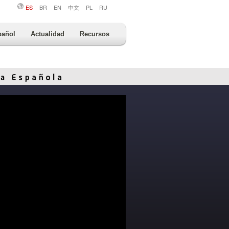
ES
BR
EN
中文
PL
RU
pañol
Actualidad
Recursos