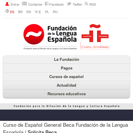
Entrar
Contactar
Facebook
Twitter
RSS
ES
BR
EN
中文
PL
RU
La Fundación
Pagos
Cursos de español
Actualidad
Recursos educativos
Curso de Español General Beca Fundación de la Lengua
Española |
Solicita Beca