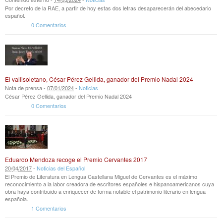
Por decreto de la RAE, a partir de hoy estas dos letras desaparecerán del abecedario
español.
0 Comentarios
El vallisoletano, César Pérez Gellida, ganador del Premio Nadal 2024
Nota de prensa -
07
/
01
/
2024
-
Noticias
César Pérez Gellida, ganador del Premio Nadal 2024
0 Comentarios
Eduardo Mendoza recoge el Premio Cervantes 2017
20
/
04
/
2017
-
Noticias del Español
El Premio de Literatura en Lengua Castellana Miguel de Cervantes es el máximo
reconocimiento a la labor creadora de escritores españoles e hispanoamericanos cuya
obra haya contribuido a enriquecer de forma notable el patrimonio literario en lengua
española.
1 Comentarios