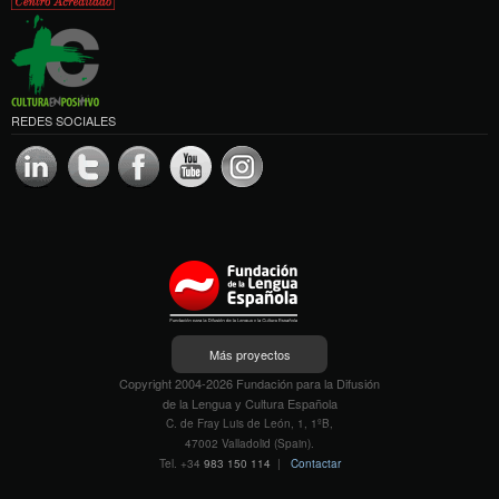
REDES SOCIALES
Más proyectos
Copyright 2004-2026 Fundación para la Difusión
de la Lengua y Cultura Española
C. de Fray Luis de León, 1, 1ºB,
47002 Valladolid (Spain).
Tel. +34
983 150 114
|
Contactar