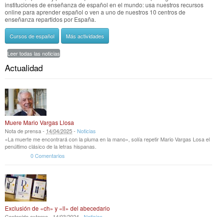
instituciones de enseñanza de español en el mundo: usa nuestros recursos
online para aprender español o ven a uno de nuestros 10 centros de
enseñanza repartidos por España.
Cursos de español
Más actividades
Leer todas las noticias
Actualidad
Muere Mario Vargas Llosa
Nota de prensa -
14
/
04
/
2025
-
Noticias
«La muerte me encontrará con la pluma en la mano», solía repetir Mario Vargas Losa el
penúltimo clásico de la letras hispanas.
0 Comentarios
Exclusión de «ch» y «ll» del abecedario
Contenido externo -
14
/
03
/
2024
-
Noticias