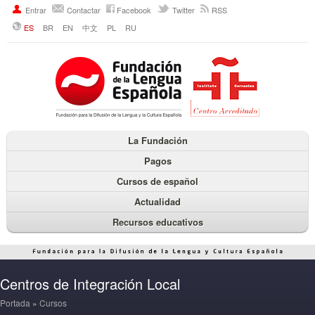
Entrar
Contactar
Facebook
Twitter
RSS
ES
BR
EN
中文
PL
RU
La Fundación
Pagos
Cursos de español
Actualidad
Recursos educativos
Centros de Integración Local
Portada
»
Cursos