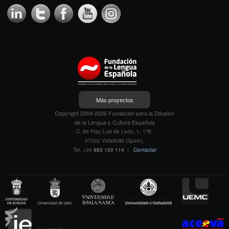
Más proyectos
Copyright 2004-2026 Fundación para la Difusión
de la Lengua y Cultura Española
C. de Fray Luis de León, 1, 1ºB,
47002 Valladolid (Spain).
Tel. +34
983 150 114
|
Contactar