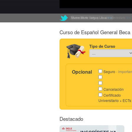
Muere Mario Vargas Llosa
Exclusión de «ch» y «ll» del abecedario
link
link
Curso de Español General Beca 
Tipo de Curso
Opcional
Seguro
- importan
Cancelación
Certificado
Universitario + ECTs
Destacado