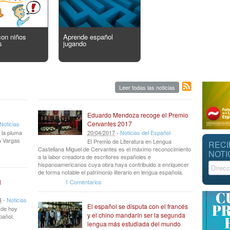
con niños
Aprende español
s
jugando
Leer todas las noticias
Eduardo Mendoza recoge el Premio
Cervantes 2017
Noticias
 la pluma
20
/
04
/
2017
-
Noticias del Español
io Vargas
El Premio de Literatura en Lengua
RECI
Castellana Miguel de Cervantes es el máximo reconocimiento
NOTI
a la labor creadora de escritores españoles e
hispanoamericanos cuya obra haya contribuido a enriquecer
de forma notable el patrimonio literario en lengua española.
1 Comentarios
l
4
-
Noticias
El español se disputa con el francés
r de hoy
y el chino mandarín ser la segunda
pañol.
lengua más estudiada del mundo