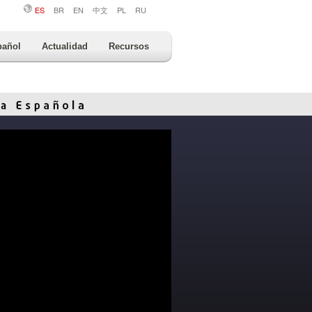
ES
BR
EN
中文
PL
RU
pañol
Actualidad
Recursos