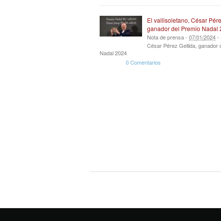
El vallisoletano, César Pére
ganador del Premio Nadal
Nota de prensa -
07
/
01
/
2024
-
César Pérez Gellida, ganador 
Nadal 2024
0 Comentarios