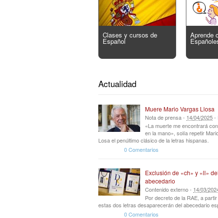
Clases y cursos de
Aprende 
Español
Españole
Actualidad
Muere Mario Vargas Llosa
Nota de prensa -
14
/
04
/
2025
-
«La muerte me encontrará con
en la mano», solía repetir Mar
Losa el penúltimo clásico de la letras hispanas.
0 Comentarios
Exclusión de «ch» y «ll» de
abecedario
Contenido externo -
14
/
03
/
202
Por decreto de la RAE, a parti
estas dos letras desaparecerán del abecedario es
0 Comentarios