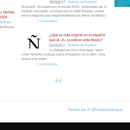
08
/
03
/
2017
-
Noticias del Español
El anuario «El español en el mundo 2016», presentado por el
Instituto Cervantes, concluye que en 2060 Estados Unidos
z Gellida,
será el segundo país hispanohablante por detrás de México
 2024
1 Comentarios
Noticias
del Premio
¿Qué es más original en el español
que la «ñ» (y está en este titular)?
22
/
02
/
2017
-
Noticias del Español
La filóloga Lola Pons Rodríguez reúne
«Cien historias curiosas sobre el español» en su libro «Una
lengua muy larga»
1 Comentarios
Tweets por el @fundacionlengua.