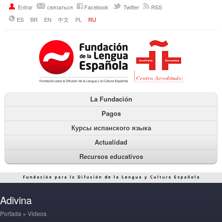
Entrar
связаться
Facebook
Twitter
RSS
ES
BR
EN
中文
PL
RU
La Fundación
Pagos
Курсы испанского языка
Actualidad
Recursos educativos
Adivina
Portada
»
Videos