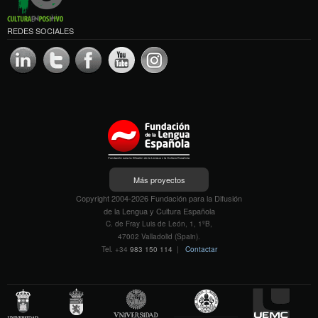
REDES SOCIALES
Más proyectos
Copyright 2004-2026 Fundación para la Difusión
de la Lengua y Cultura Española
C. de Fray Luis de León, 1, 1ºB,
47002 Valladolid (Spain).
Tel. +34
983 150 114
|
Contactar