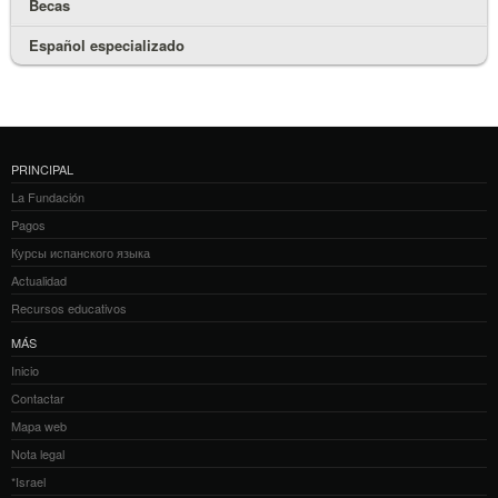
Becas
Español especializado
PRINCIPAL
La Fundación
Pagos
Курсы испанского языка
Actualidad
Recursos educativos
MÁS
Inicio
Contactar
Mapa web
Nota legal
*Israel