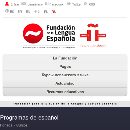
Entrar
связаться
Facebook
Twitter
RSS
ES
BR
EN
中文
PL
RU
La Fundación
Pagos
Курсы испанского языка
Actualidad
Recursos educativos
Programas de español
Portada
»
Cursos