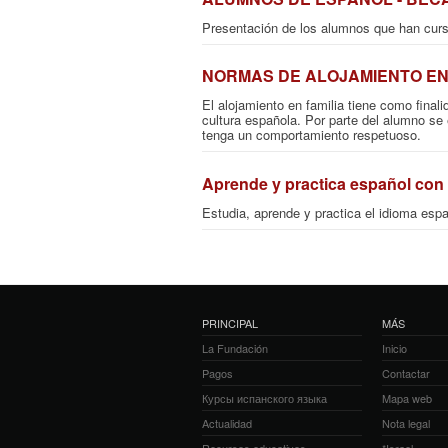
Presentación de los alumnos que han cu
NORMAS DE ALOJAMIENTO EN
El alojamiento en familia tiene como finali
cultura española. Por parte del alumno s
tenga un comportamiento respetuoso.
Aprende y practica español con
Estudia, aprende y practica el idioma espa
PRINCIPAL
MÁS
La Fundación
Inicio
Pagos
Contactar
Курсы испанского языка
Mapa web
Actualidad
Nota legal