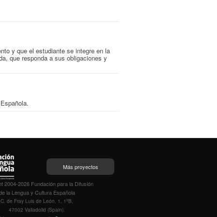
ento y que el estudiante se integre en la
da, que responda a sus obligaciones y
a Española.
Más proyectos
t 2004-2026 Fundación para la Difusión
de la Lengua y Cultura Española
C. de Fray Luis de León, 1, 1ºB,
47002 Valladolid (Spain).