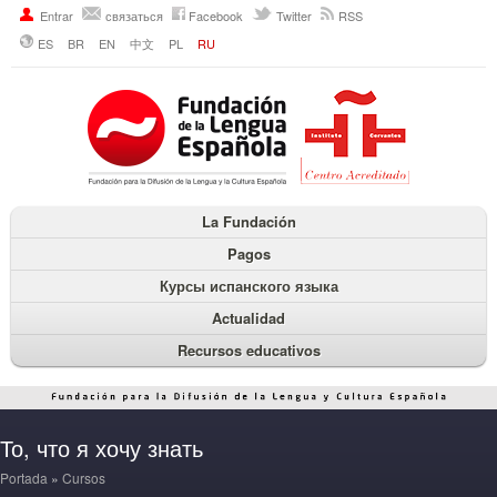
Entrar
связаться
Facebook
Twitter
RSS
ES
BR
EN
中文
PL
RU
La Fundación
Pagos
Курсы испанского языка
Actualidad
Recursos educativos
То, что я хочу знать
Portada
»
Cursos