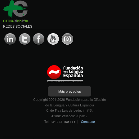
REDES SOCIALES
Más proyectos
Copyright 2004-2026 Fundación para la Difusión
de la Lengua y Cultura Española
C. de Fray Luis de León, 1, 1ºB,
47002 Valladolid (Spain).
Tel. +34
983 150 114
|
Contactar