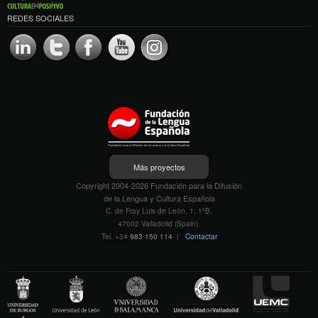
REDES SOCIALES
Más proyectos
Copyright 2004-2026 Fundación para la Difusión
de la Lengua y Cultura Española
C. de Fray Luis de León, 1, 1ºB,
47002 Valladolid (Spain).
Tel. +34
983 150 114
|
Contactar