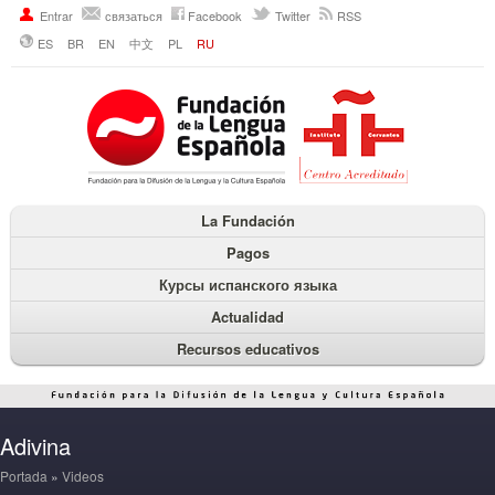
Entrar
связаться
Facebook
Twitter
RSS
ES
BR
EN
中文
PL
RU
La Fundación
Pagos
Курсы испанского языка
Actualidad
Recursos educativos
Adivina
Portada
»
Videos