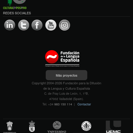
REDES SOCIALES
Más proyectos
Copyright 2004-2026 Fundación para la Difusión
de la Lengua y Cultura Española
C. de Fray Luis de León, 1, 1ºB,
47002 Valladolid (Spain).
Tel. +34
983 150 114
|
Contactar