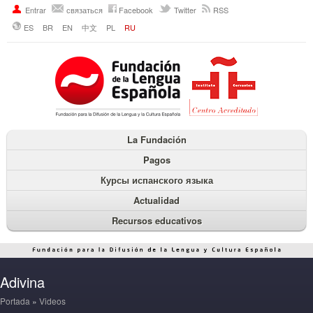
Entrar
связаться
Facebook
Twitter
RSS
ES
BR
EN
中文
PL
RU
La Fundación
Pagos
Курсы испанского языка
Actualidad
Recursos educativos
Adivina
Portada
»
Videos