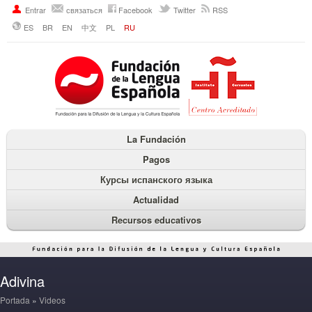
Entrar
связаться
Facebook
Twitter
RSS
ES
BR
EN
中文
PL
RU
La Fundación
Pagos
Курсы испанского языка
Actualidad
Recursos educativos
Adivina
Portada
»
Videos