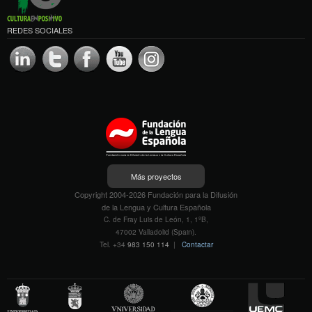
REDES SOCIALES
Más proyectos
Copyright 2004-2026 Fundación para la Difusión
de la Lengua y Cultura Española
C. de Fray Luis de León, 1, 1ºB,
47002 Valladolid (Spain).
Tel. +34
983 150 114
|
Contactar