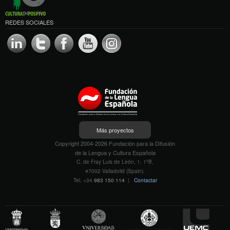
REDES SOCIALES
Más proyectos
Copyright 2004-2026 Fundación para la Difusión
de la Lengua y Cultura Española
C. de Fray Luis de León, 1, 1ºB,
47002 Valladolid (Spain).
Tel. +34
983 150 114
|
Contactar