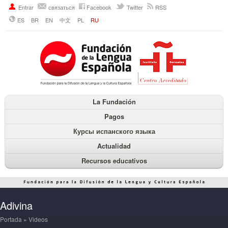
Entrar
связаться
Facebook
Twitter
RSS
ES
BR
EN
中文
PL
RU
La Fundación
Pagos
Курсы испанского языка
Actualidad
Recursos educativos
Adivina
Portada
»
Videos