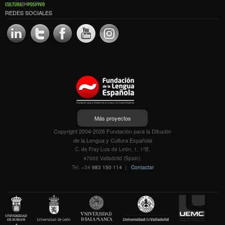
REDES SOCIALES
Más proyectos
Copyright 2004-2026 Fundación para la Difusión
de la Lengua y Cultura Española
C. de Fray Luis de León, 1, 1ºB,
47002 Valladolid (Spain).
Tel. +34
983 150 114
|
Contactar