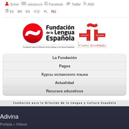
Entrar
связаться
Facebook
Twitter
RSS
ES
BR
EN
中文
PL
RU
La Fundación
Pagos
Курсы испанского языка
Actualidad
Recursos educativos
Adivina
Portada
»
Videos