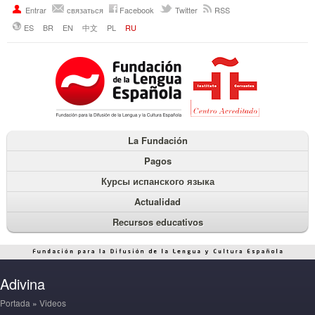
Entrar
связаться
Facebook
Twitter
RSS
ES
BR
EN
中文
PL
RU
La Fundación
Pagos
Курсы испанского языка
Actualidad
Recursos educativos
Adivina
Portada
»
Videos