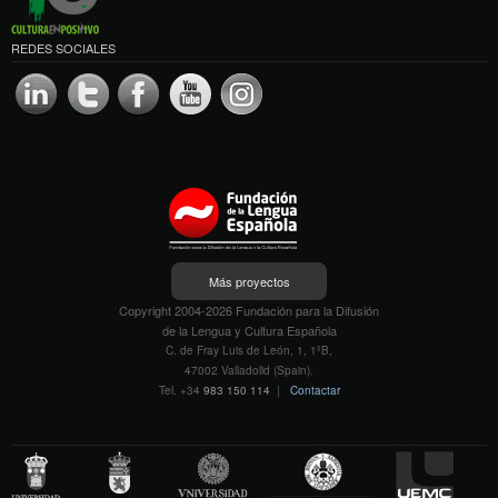
REDES SOCIALES
Más proyectos
Copyright 2004-2026 Fundación para la Difusión
de la Lengua y Cultura Española
C. de Fray Luis de León, 1, 1ºB,
47002 Valladolid (Spain).
Tel. +34
983 150 114
|
Contactar