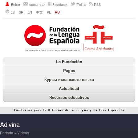
Entrar
связаться
Facebook
Twitter
RSS
ES
BR
EN
中文
PL
RU
La Fundación
Pagos
Курсы испанского языка
Actualidad
Recursos educativos
Adivina
Portada
»
Videos