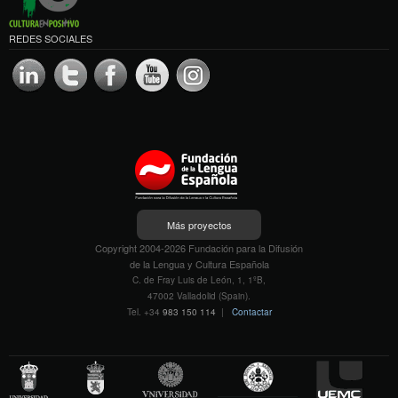
REDES SOCIALES
Más proyectos
Copyright 2004-2026 Fundación para la Difusión
de la Lengua y Cultura Española
C. de Fray Luis de León, 1, 1ºB,
47002 Valladolid (Spain).
Tel. +34
983 150 114
|
Contactar