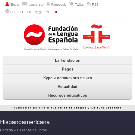
Entrar
связаться
Facebook
Twitter
RSS
ES
BR
EN
中文
PL
RU
La Fundación
Pagos
Курсы испанского языка
Actualidad
Recursos educativos
Hispanoamericana
Portada
»
Reseñas de libros