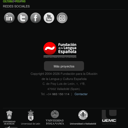
REDES SOCIALES
Más proyectos
Copyright 2004-2026 Fundación para la Difusión
de la Lengua y Cultura Española
C. de Fray Luis de León, 1, 1ºB,
47002 Valladolid (Spain).
Tel. +34
983 150 114
|
Contactar