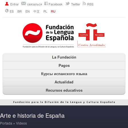
Entrar
связаться
Facebook
Twitter
RSS
ES
BR
EN
中文
PL
RU
La Fundación
Pagos
Курсы испанского языка
Actualidad
Recursos educativos
Arte e historia de España
Portada
»
Videos