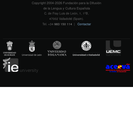
Copyright 2004-2026 Fundación para la Difusión
de la Lengua y Cultura Española
C. de Fray Luis de León, 1, 1ºB,
47002 Valladolid (Spain).
Tel. +34
983 150 114
|
Contactar