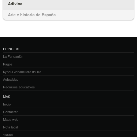
Adivina
Arte e historia de España
PRINCIPAL
La Fundación
Pagos
Курсы испанского языка
Actualidad
Recursos educativos
MÁS
Inicio
Contactar
Mapa web
Nota legal
*Israel