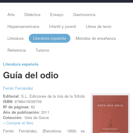
Arte
Didáctica
Ensayo
Gastronomía
Hispanoamericana
Infantil y juvenil
Libros de texto
Literatura
Literatura española
Metodos de ensañanza
Referencia
Turismo
Literatura española
Guía del odio
Ferrán Fernández
Editorial
: S.L. Ediciones de la Isla de la Siltolá
ISBN
: 9788415039709
Nº de páginas
: 62
Año de publicación
: 2011
Colección
: -Vela de Gavia
» Comprar el libro
Ferrán Fernández, (Barcelona, 1956) es