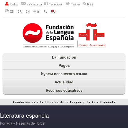
Entrar
связаться
Facebook
Twitter
RSS
ES
BR
EN
中文
PL
RU
La Fundación
Pagos
Курсы испанского языка
Actualidad
Recursos educativos
Literatura española
Portada
»
Reseñas de libros