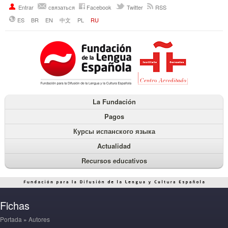
Entrar
связаться
Facebook
Twitter
RSS
ES
BR
EN
中文
PL
RU
La Fundación
Pagos
Курсы испанского языка
Actualidad
Recursos educativos
Fichas
Portada
»
Autores