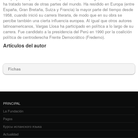
ha tratado temas de otras partes del mundo. Ha residido en Europa (entre
España, Gran Bretaña, Suiza y Francia) la mayor parte del tiempo desde
1958, cuando inició su carrera literaria, de modo que en su obra se
percibe también una cierta influencia europea. Al igual que otros autores
latinoamericanos, Vargas Llosa ha participado en política a lo largo de su
carrera. Fue candidato a la presidencia del Perú en 1990 por la coalición
política de centroderecha Frente Democrático (Fredemo).
Artículos del autor
Fichas
PRINCIPAL
La Fundación
Pagos
Курсы испанского языка
Actualidad