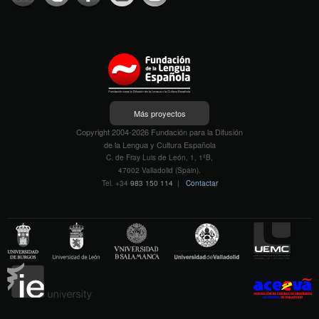
Más proyectos
Copyright 2004-2026 Fundación para la Difusión
de la Lengua y Cultura Española
C. de Fray Luis de León, 1, 1ºB,
47002 Valladolid (Spain).
Tel. +34
983 150 114
|
Contactar