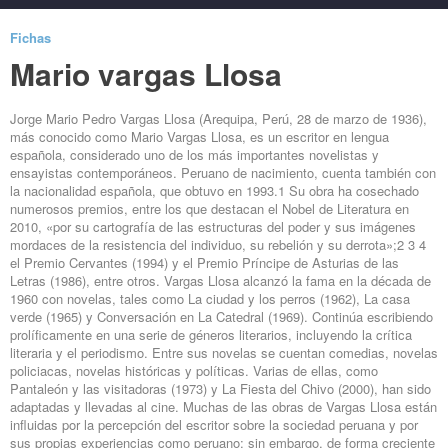
Fichas
Mario vargas Llosa
Jorge Mario Pedro Vargas Llosa (Arequipa, Perú, 28 de marzo de 1936),
más conocido como Mario Vargas Llosa, es un escritor en lengua
española, considerado uno de los más importantes novelistas y
ensayistas contemporáneos. Peruano de nacimiento, cuenta también con
la nacionalidad española, que obtuvo en 1993.1 Su obra ha cosechado
numerosos premios, entre los que destacan el Nobel de Literatura en
2010, «por su cartografía de las estructuras del poder y sus imágenes
mordaces de la resistencia del individuo, su rebelión y su derrota»;2 3 4
el Premio Cervantes (1994) y el Premio Príncipe de Asturias de las
Letras (1986), entre otros. Vargas Llosa alcanzó la fama en la década de
1960 con novelas, tales como La ciudad y los perros (1962), La casa
verde (1965) y Conversación en La Catedral (1969). Continúa escribiendo
prolíficamente en una serie de géneros literarios, incluyendo la crítica
literaria y el periodismo. Entre sus novelas se cuentan comedias, novelas
policiacas, novelas históricas y políticas. Varias de ellas, como
Pantaleón y las visitadoras (1973) y La Fiesta del Chivo (2000), han sido
adaptadas y llevadas al cine. Muchas de las obras de Vargas Llosa están
influidas por la percepción del escritor sobre la sociedad peruana y por
sus propias experiencias como peruano; sin embargo, de forma creciente