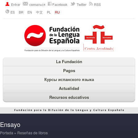
Entrar
связаться
Facebook
Twitter
RSS
ES
BR
EN
中文
PL
RU
La Fundación
Pagos
Курсы испанского языка
Actualidad
Recursos educativos
Ensayo
Portada
»
Reseñas de libros