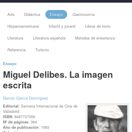
Arte
Didáctica
Ensayo
Gastronomía
Hispanoamericana
Infantil y juvenil
Libros de texto
Literatura
Literatura española
Metodos de ensañanza
Referencia
Turismo
Ensayo
Miguel Delibes. La imagen
escrita
Ramón García Domínguez
Editorial
: Semana Internacional de Cine de
Valladolid
ISBN
: 8487737056
Nº de páginas
: 364
Año de publicación
: 1993