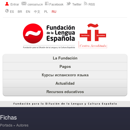
Entrar
связаться
Facebook
Twitter
RSS
ES
BR
EN
中文
PL
RU
La Fundación
Pagos
Курсы испанского языка
Actualidad
Recursos educativos
Fichas
Portada
»
Autores