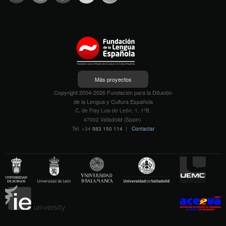
Más proyectos
Copyright 2004-2026 Fundación para la Difusión
de la Lengua y Cultura Española
C. de Fray Luis de León, 1, 1ºB,
47002 Valladolid (Spain).
Tel. +34
983 150 114
|
Contactar